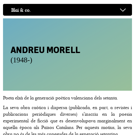
Blai & co.
ANDREU MORELL
(1948-)
Poeta elxà de la generació poètica valenciana dels setanta.
La seva obra caòtica i dispersa (publicada, en part, a revistes i
publicacions periòdiques diverses) s'inscriu en la poesia
experimental de ficció que es desenvolupava marginalment en
aquella època als Països Catalans. Per aquests motius, la seva
obra no és de les més conegudes de la generació setantina.