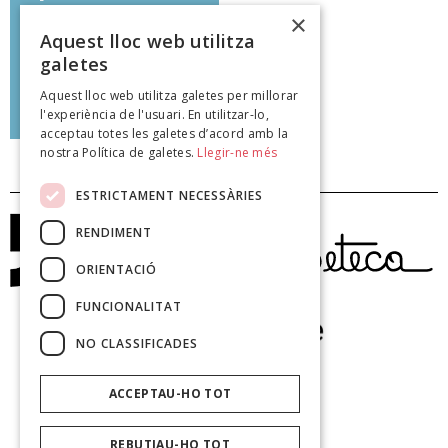
l'espai s'ajusten a les lleis de
×
l'òliba dels boscos que no és
Aquest lloc web utilitza
possible el vent ni el sol ni el
galetes
riu...''
Aquest lloc web utilitza galetes per millorar
Andreu Morell
l'experiència de l'usuari. En utilitzar-lo,
poeteca.cat
acceptau totes les galetes d’acord amb la
nostra Política de galetes.
Llegir-ne més
ESTRICTAMENT NECESSÀRIES
RENDIMENT
ORIENTACIÓ
FUNCIONALITAT
NO CLASSIFICADES
ACCEPTAU-HO TOT
REBUTJAU-HO TOT