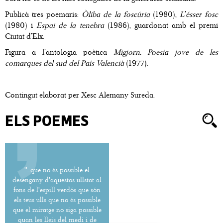
Publicà tres poemaris:
Òliba de la foscúria
(1980),
L'ésser fosc
(1980) i
Espai de la tenebra
(1986), guardonat amb el premi
Ciutat d'Elx.
Figura a l'antologia poètica
Migjorn. Poesia jove de les
comarques del sud del País Valencià
(1977).
Contingut elaborat per Xesc Alemany Sureda.
ELS POEMES
''...que no és possible el
desengany d'aquestos ullstot al
fons de l'espill verdós que són
els teus ulls que no és possible
que el miratge no siga possible
quan les lleis del medi i de