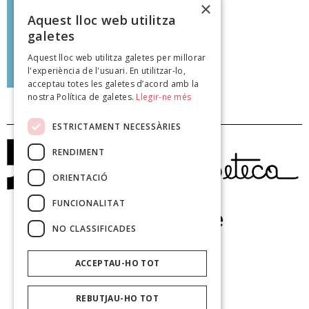
balt al vent de la bandera!
×
Batem el blat!''
Aquest lloc web utilitza
galetes
Aquest lloc web utilitza galetes per millorar
Ramon Pinyol i Balasch
l'experiència de l'usuari. En utilitzar-lo,
poeteca.cat
acceptau totes les galetes d’acord amb la
nostra Política de galetes.
Llegir-ne més
ESTRICTAMENT NECESSÀRIES
RENDIMENT
ORIENTACIÓ
FUNCIONALITAT
NO CLASSIFICADES
ACCEPTAU-HO TOT
REBUTJAU-HO TOT