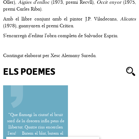
Oller),
Aigües d'enlloc
(1973, premi Recvll),
Occit enyor
(1975,
premi Carles Riba).
Amb el llibre conjunt amb el pintor J.P. Viladecans,
Alicates
(1978), guanyaren el premi Crítica.
S'encarregà d'editar l'obra completa de Salvador Espriu.
Contingut elaborat per Xesc Alemany Sureda.
ELS POEMES
''Que flamegi la ciutat! el bruit
sord de la drecera infla peus de
llibertat. Quatre rius encerclen
l’era! Batem el blat, batem el