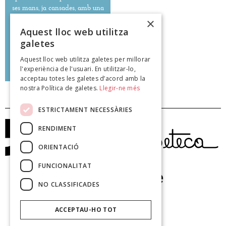
ses mans, ja cansades, amb una
igual tendresa, saben encerclar
×
un cos i collir una rosa.''
Aquest lloc web utilitza
galetes
Aquest lloc web utilitza galetes per millorar
Vicenç Solé de Sojo
l'experiència de l'usuari. En utilitzar-lo,
poeteca.cat
acceptau totes les galetes d’acord amb la
nostra Política de galetes.
Llegir-ne més
ESTRICTAMENT NECESSÀRIES
RENDIMENT
ORIENTACIÓ
FUNCIONALITAT
NO CLASSIFICADES
ACCEPTAU-HO TOT