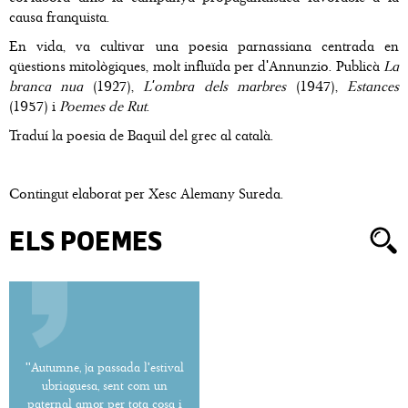
causa franquista.
En vida, va cultivar una poesia parnassiana centrada en
qüestions mitològiques, molt influïda per d'Annunzio. Publicà
La
branca nua
(1927),
L'ombra dels marbres
(1947),
Estances
(1957) i
Poemes de Rut
.
Traduí la poesia de Baquil del grec al català.
Contingut elaborat per Xesc Alemany Sureda.
ELS POEMES
''Autumne, ja passada l'estival
ubriaguesa, sent com un
paternal amor per tota cosa i