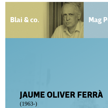
Blai & co.
Mag P
JAUME OLIVER FERRÀ
(1963-)