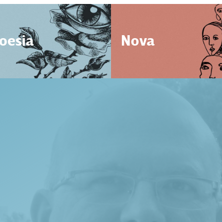
oesia
Nova