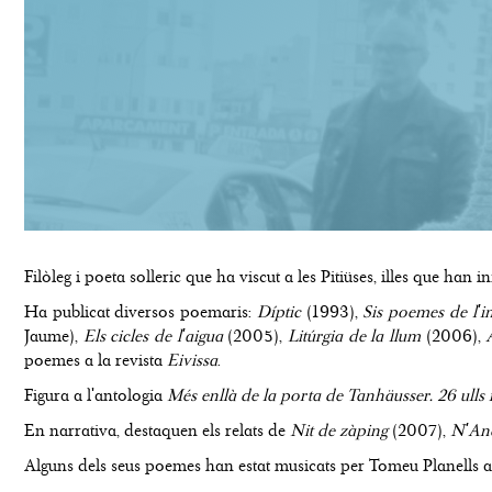
Filòleg i poeta solleric que ha viscut a les Pitiüses, illes que han 
Ha publicat diversos poemaris:
Díptic
(1993),
Sis poemes de l'i
Jaume),
Els cicles de l'aigua
(2005),
Litúrgia de la llum
(2006),
poemes a la revista
Eivissa
.
Figura a l'antologia
Més enllà de la porta de Tanhäusser. 26 ull
En narrativa, destaquen els relats de
Nit de zàping
(2007),
N'And
Alguns dels seus poemes han estat musicats per Tomeu Planells 