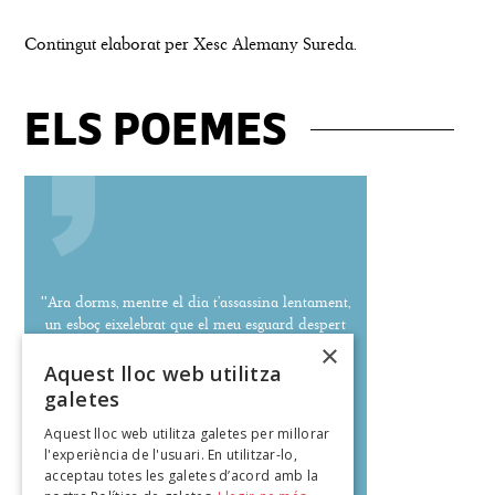
Contingut elaborat per Xesc Alemany Sureda.
ELS POEMES
''Ara dorms, mentre el dia t’assassina lentament,
un esboç eixelebrat que el meu esguard despert
ha de compondre per capgirar el pendent
×
d’aquest matí.''
Aquest lloc web utilitza
galetes
Aquest lloc web utilitza galetes per millorar
l'experiència de l'usuari. En utilitzar-lo,
Jaume Oliver Ferrà
acceptau totes les galetes d’acord amb la
poeteca.cat