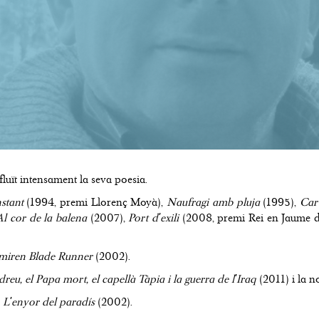
influït intensament la seva poesia.
nstant
(1994, premi Llorenç Moyà),
Naufragi amb pluja
(1995),
Car
Al cor de la balena
(2007),
Port d'exili
(2008, premi Rei en Jaume d
s miren Blade Runner
(2002).
reu, el Papa mort, el capellà Tàpia i la guerra de l'Iraq
(2011) i la n
a
L'enyor del paradís
(2002).