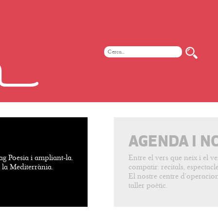
AGENDA I N
ag Poesia i ampliant-la.
Entre el vers que neix i el 
e la Mediterrània.
compatir: recitals, espectacles
El nostre centre d’operacion
taller poètic.