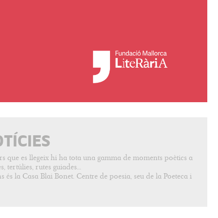
OTÍCIES
vers que es llegeix hi ha tota una gamma de moments poètics a
, tertúlies, rutes guiades...
s és la Casa Blai Bonet. Centre de poesia, seu de la Poeteca i