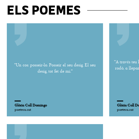
ELS POEMES
"A través teu h
"Un cos: posseir-lo. Posseir el seu desig. El seu
rodó, a llepa
desig, tot fet de mi."
Glòria Coll Domingo
Glòria Coll 
poeteca.cat
poeteca.cat