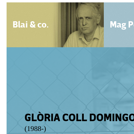
Blai & co.
Mag P
GLÒRIA COLL DOMING
(1988-)