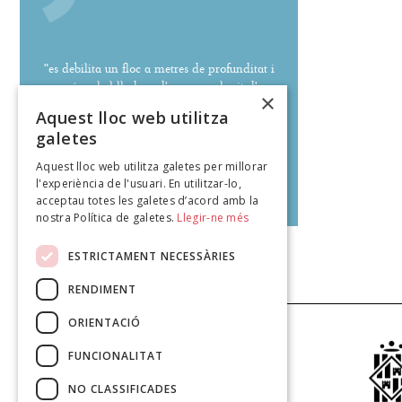
"es debilita un floc a metres de profunditat i
només cal el lladruc d'un gos o el crit d'un
×
home per a l'allau."
Aquest lloc web utilitza
galetes
Aquest lloc web utilitza galetes per millorar
l'experiència de l'usuari. En utilitzar-lo,
Glòria Coll Domingo
acceptau totes les galetes d’acord amb la
poeteca.cat
nostra Política de galetes.
Llegir-ne més
ESTRICTAMENT NECESSÀRIES
RENDIMENT
ORIENTACIÓ
FUNCIONALITAT
NO CLASSIFICADES