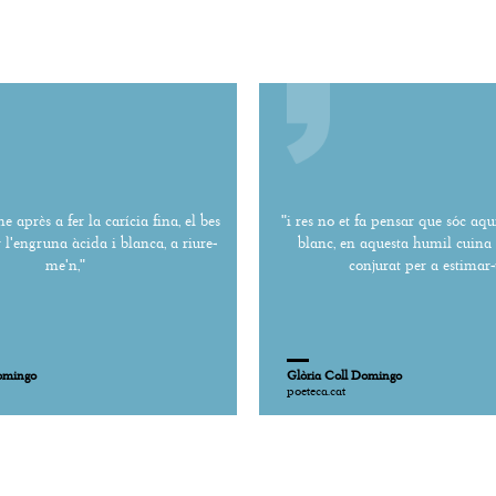
e après a fer la carícia fina, el bes
"i res no et fa pensar que sóc aquí
r l'engruna àcida i blanca, a riure-
blanc, en aquesta humil cuina 
me'n,"
conjurat per a estimar-t
Domingo
Glòria Coll Domingo
poeteca.cat