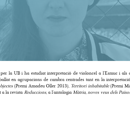
er la UB i ha estudiat interpretació de violoncel a l’Esmuc i als 
treballat en agrupacions de cambra centrades tant en la interpretac
bjectes
(Premi Amadeu Oller 2013),
Territori inhabitable
(Premi Miq
 a la revista
Reduccions
, a l’antologia
Màtria, noves veus dels Païso