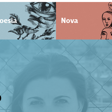
oesia
Nova
O