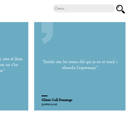
, sota el llum
"Inútils són les mans del qui ja no té nord, i
on tot s'ha
absurda l'esperança."
e."
Glòria Coll Domingo
poeteca.cat