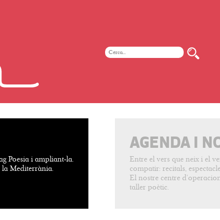
AGENDA I N
ag Poesia i ampliant-la.
Entre el vers que neix i el 
e la Mediterrània.
compatir: recitals, espectacles
El nostre centre d’operacion
taller poètic.