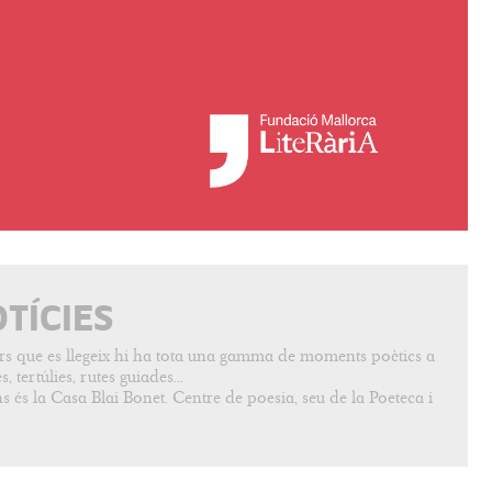
OTÍCIES
vers que es llegeix hi ha tota una gamma de moments poètics a
, tertúlies, rutes guiades...
s és la Casa Blai Bonet. Centre de poesia, seu de la Poeteca i