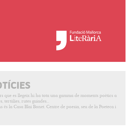
OTÍCIES
vers que es llegeix hi ha tota una gamma de moments poètics a
, tertúlies, rutes guiades...
s és la Casa Blai Bonet. Centre de poesia, seu de la Poeteca i