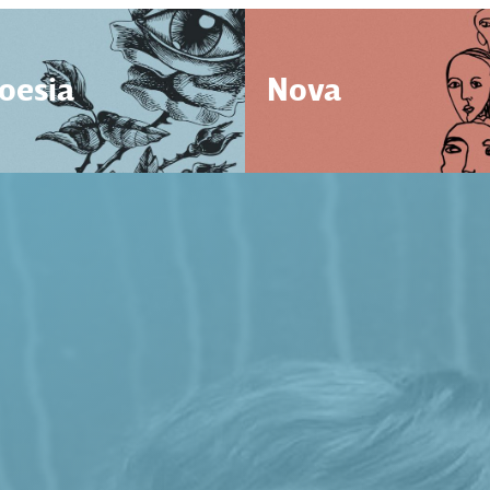
oesia
Nova