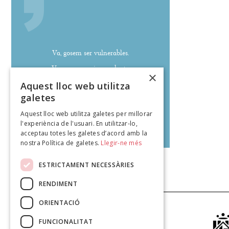
Va, gosem ser vulnerables.
Va, gosem ser imprudents.
×
Va, siguem terribles.
Aquest lloc web utilitza
galetes
Aquest lloc web utilitza galetes per millorar
l'experiència de l'usuari. En utilitzar-lo,
Jesica Zuan
acceptau totes les galetes d’acord amb la
poeteca.cat
nostra Política de galetes.
Llegir-ne més
ESTRICTAMENT NECESSÀRIES
RENDIMENT
ORIENTACIÓ
FUNCIONALITAT