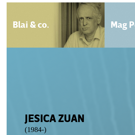
Blai & co.
Mag P
JESICA ZUAN
(1984-)