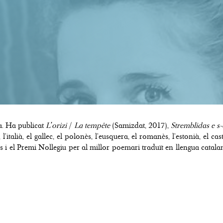
a. Ha publicat
L'orizi
/
La tempête
(Samizdat, 2017),
Stremblidas e s
l’italià, el gallec, el polonès, l’eusquera, el romanès, l’estonià, el c
 i el Premi Nollegiu per al millor poemari traduït en llengua catalana