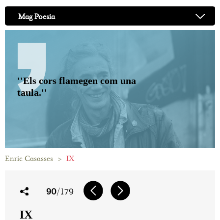
Mag Poesia
''Els cors flamegen com una
taula.''
Enric Casasses
>
IX
90
/179
IX