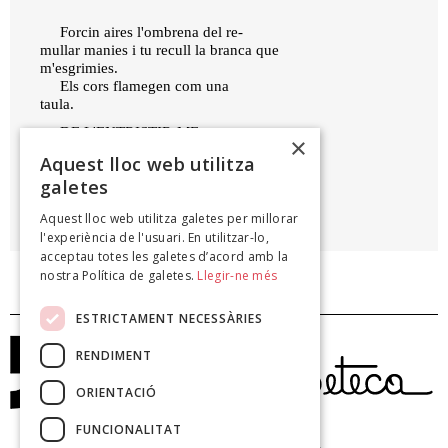
Forcin aires l'ombrena del re-
mullar manies i tu recull la branca que
m'esgrimies.
Els cors flamegen com una
taula.
DE L'ENTRISTIR-ME
×
NO ME N'OCUPO
Aquest lloc web utilitza
galetes
ENRIC CASASSES
Aquest lloc web utilitza galetes per millorar
Canaris fosforescents, 2000
l'experiència de l'usuari. En utilitzar-lo,
acceptau totes les galetes d’acord amb la
nostra Política de galetes.
Llegir-ne més
ESTRICTAMENT NECESSÀRIES
RENDIMENT
ORIENTACIÓ
FUNCIONALITAT