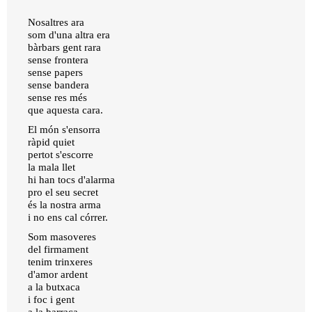
Nosaltres ara
som d'una altra era
bàrbars gent rara
sense frontera
sense papers
sense bandera
sense res més
que aquesta cara.
El món s'ensorra
ràpid quiet
pertot s'escorre
la mala llet
hi han tocs d'alarma
pro el seu secret
és la nostra arma
i no ens cal córrer.
Som masoveres
del firmament
tenim trinxeres
d'amor ardent
a la butxaca
i foc i gent