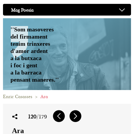
Mag Poesia
''Som masoveres
del firmament
tenim trinxeres
d'amor ardent
a la butxaca
i foc i gent
a la barraca
pensant maneres.''
Enric Casasses
>
Ara
120
/179
Ara