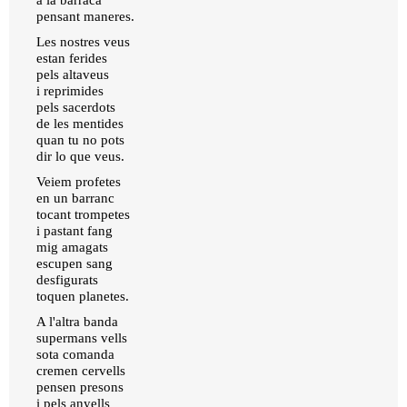
a la barraca
pensant maneres.
Les nostres veus
estan ferides
pels altaveus
i reprimides
pels sacerdots
de les mentides
quan tu no pots
dir lo que veus.
Veiem profetes
en un barranc
tocant trompetes
i pastant fang
mig amagats
escupen sang
desfigurats
toquen planetes.
A l'altra banda
supermans vells
sota comanda
cremen cervells
pensen presons
i pels anyells