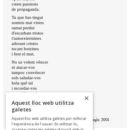
creen passions
de propaganda.
Tu que has tingut
somnis mai vistos
ramat perdut
d'escarbats tristos
t'autoextermines
adorant cristos
tocant botzines
i fent el mut.
No us volem vèncer
ni atacar-vos
tampoc convèncer
sols saludar-vos
hola què tal
i recordar-vos
que el festival
×
tot just comença.
Aquest lloc web utilitza
galetes
ENRIC CASASSES
Aquest lloc web utilitza galetes per millorar
Sense contemplacions. Nou poetes per al nou segle, 2001
l'experiència de l'usuari. En utilitzar-lo,
acceptau totes les galetes d’acord amb la