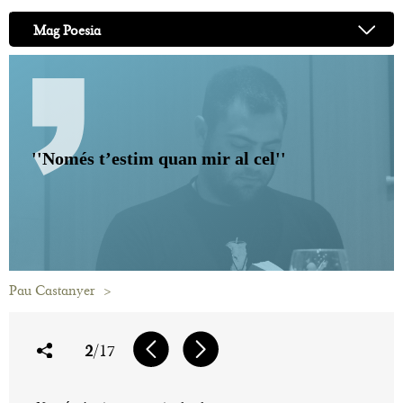
Mag Poesia
''Només t’estim quan mir al cel''
Pau Castanyer
>
2
/17