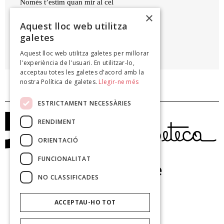
Només t’estim quan mir al cel
×
Aquest lloc web utilitza
PAU CASTANYER
galetes
Sempre la mar, Airit, 2006
Aquest lloc web utilitza galetes per millorar
l'experiència de l'usuari. En utilitzar-lo,
acceptau totes les galetes d’acord amb la
nostra Política de galetes.
Llegir-ne més
ESTRICTAMENT NECESSÀRIES
RENDIMENT
ORIENTACIÓ
FUNCIONALITAT
NO CLASSIFICADES
ACCEPTAU-HO TOT