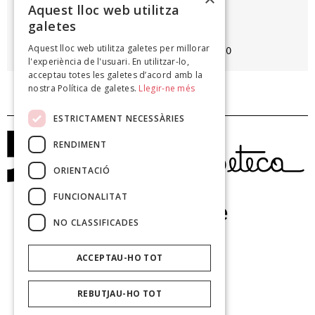
i brosten de bell nou.
Aquest lloc web utilitza
galetes
GUILLEM D'EFAK
Aquest lloc web utilitza galetes per millorar
Guillem d'Efak. Selecció de Cançons (CD), 2010
l'experiència de l'usuari. En utilitzar-lo,
acceptau totes les galetes d’acord amb la
nostra Política de galetes.
Llegir-ne més
ESTRICTAMENT NECESSÀRIES
RENDIMENT
ORIENTACIÓ
FUNCIONALITAT
NO CLASSIFICADES
ACCEPTAU-HO TOT
REBUTJAU-HO TOT