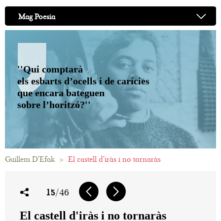
Mag Poesia
''Qui comptarà
els esbarts d’ocells i de carícies
que encara bateguen
sobre l’horitzó?''
Guillem D'Efak
>
El castell d'iràs i no tornaràs
15
/46
El castell d'iràs i no tornaràs