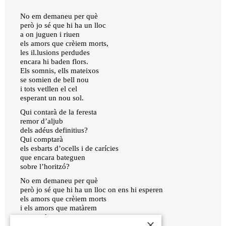
No em demaneu per què
però jo sé que hi ha un lloc
a on juguen i riuen
els amors que crèiem morts,
les il.lusions perdudes
encara hi baden flors.
Els somnis, ells mateixos
se somien de bell nou
i tots vetllen el cel
esperant un nou sol.
Qui contarà de la feresta
remor d’aljub
dels adéus definitius?
Qui comptarà
els esbarts d’ocells i de carícies
que encara bateguen
sobre l’horitzó?
No em demaneu per què
però jo sé que hi ha un lloc on ens hi esperen
els amors que crèiem morts
i els amors que matàrem
ens perdonen
×