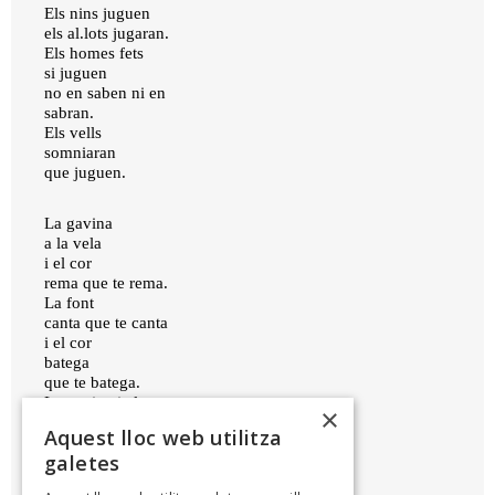
Els nins juguen
els al.lots jugaran.
Els homes fets
si juguen
no en saben ni en
sabran.
Els vells
somniaran
que juguen.
La gavina
a la vela
i el cor
rema que te rema.
La font
canta que te canta
i el cor
batega
que te batega.
La gavina i el cor,
×
la font i la vela.
Aquest lloc web utilitza
galetes
GUILLEM D'EFAK