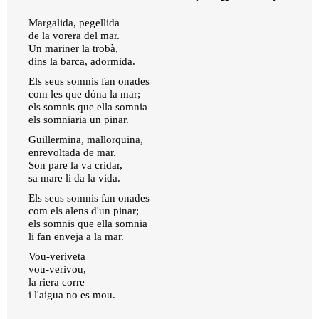
Margalida, pegellida
de la vorera del mar.
Un mariner la trobà,
dins la barca, adormida.
Els seus somnis fan onades
com les que dóna la mar;
els somnis que ella somnia
els somniaria un pinar.
Guillermina, mallorquina,
enrevoltada de mar.
Son pare la va cridar,
sa mare li da la vida.
Els seus somnis fan onades
com els alens d'un pinar;
els somnis que ella somnia
li fan enveja a la mar.
Vou-veriveta
vou-verivou,
la riera corre
i l'aigua no es mou.