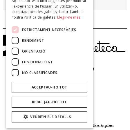
Aquest lloc web utilitza galetes per millorar
Capellet de vidre , 1995
l'experiència de l'usuari. En utilitzar-lo,
acceptau totes les galetes d’acord amb la
nostra Política de galetes.
Llegir-ne més
ESTRICTAMENT NECESSÀRIES
RENDIMENT
ORIENTACIÓ
FUNCIONALITAT
NO CLASSIFICADES
ACCEPTAU-HO TOT
REBUTJAU-HO TOT
VEURE'N ELS DETALLS
© Poeteca 2026 |
Avís legal
|
Política de privacitat
|
Política de galetes