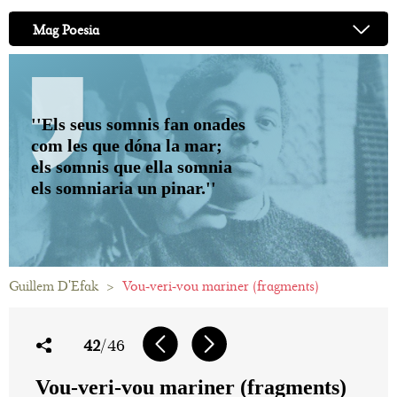
Mag Poesia
''Els seus somnis fan onades
com les que dóna la mar;
els somnis que ella somnia
els somniaria un pinar.''
Guillem D'Efak
>
Vou-veri-vou mariner (fragments)
42
/46
Vou-veri-vou mariner (fragments)