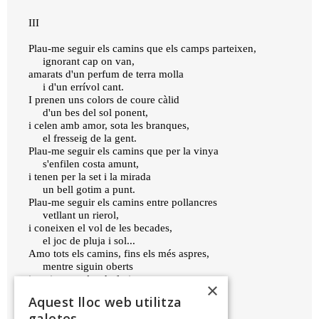
III
Plau-me seguir els camins que els camps parteixen,
ignorant cap on van,
amarats d'un perfum de terra molla
i d'un errívol cant.
I prenen uns colors de coure càlid
d'un bes del sol ponent,
i celen amb amor, sota les branques,
el fresseig de la gent.
Plau-me seguir els camins que per la vinya
s'enfilen costa amunt,
i tenen per la set i la mirada
un bell gotim a punt.
Plau-me seguir els camins entre pollancres
vetllant un rierol,
i coneixen el vol de les becades,
el joc de pluja i sol...
Amo tots els camins, fins els més aspres,
mentre siguin oberts
i posin tremolor de fruita nova
×
als meus sentits desperts.
Aquest lloc web utilitza
galetes