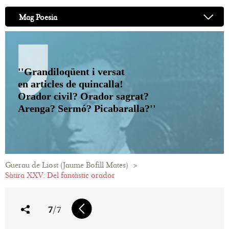
Mag Poesia
''Grandiloqüent i versat
en articles de quincalla!
Orador civil? Orador sagrat?
Arenga? Sermó? Picabaralla?''
Guerau de Liost (Jaume Bofill Mates)
>
Sàtira XXV. Del fantàstic orador
7
/7