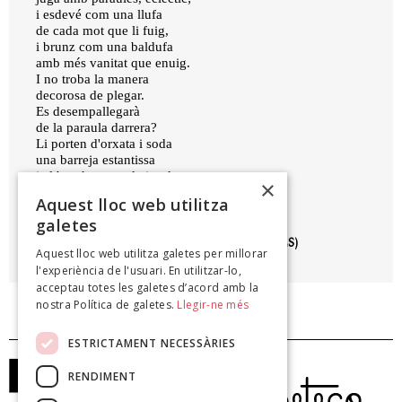
i esdevé com una llufa
de cada mot que li fuig,
i brunz com una baldufa
amb més vanitat que enuig.
I no troba la manera
decorosa de plegar.
Es desempallegarà
de la paraula darrera?
Li porten d'orxata i soda
una barreja estantissa
i el bon home roda i roda
×
com, per ajeure's, la quissa.
Aquest lloc web utilitza
galetes
GUERAU DE LIOST (JAUME BOFILL MATES)
Aquest lloc web utilitza galetes per millorar
Sàtires, 1928
l'experiència de l'usuari. En utilitzar-lo,
acceptau totes les galetes d’acord amb la
nostra Política de galetes.
Llegir-ne més
ESTRICTAMENT NECESSÀRIES
RENDIMENT