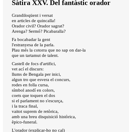
Sàtira XXV. Del fantàstic orador
Grandiloqüent i versat
en articles de quincalla!
Orador civil? Orador sagrat?
Arenga? Sermó? Picabaralla?
Fa bocabadar la gent
l'estranyesa de la parla.
Plau més la cotorra que no sap on dar-la
que un tartamut de talent.
Castell de focs d'artifici,
vet ací el discurs:
llums de Bengala per inici,
algun tro que esvera el concurs,
rodes en folla cursa,
símbol anodí en colors,
coets que toquen el dos
si el parlament no s'escurça,
i la traca final,
vaitot suprem de retòrica,
amb una breu disquisició històrica,
èpico-funeral.
L'orador (explicar-ho no cal)