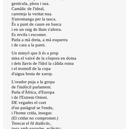
gesticula, plora i sua.
Camàlic de l'ideal,
carreteja la veritat nua.
S'arromanga per la tasca.
És a punt de caure en basca
i en un raig de llum s'aferra.
Es revifa i escomet.
Parla a mà dreta, a mà esquerra
i de cara a la paret.
Un minyó que li és a prop
mira el vaivé de la còrpora en doina
i dels llavis de l'ídol la càlida roina
i el trontoll de la copa
d'aigua bruta de xarop.
L'orador puja a la gropa
de l'indòcil parlament.
Parla d'Àfrica, d'Europa
i de l'Extrem Orient.
DE vegades el coet
d'un paràgraf se l'endu,
i l'home crida, insegur.
(El cridar no compromet.)
Trencat el fil dialèctic,
juga amb paraules, eclèctic;