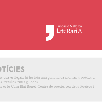
OTÍCIES
vers que es llegeix hi ha tota una gamma de moments poètics a
, tertúlies, rutes guiades...
s és la Casa Blai Bonet. Centre de poesia, seu de la Poeteca i