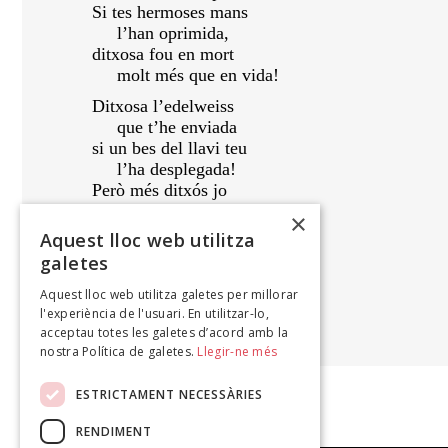
Si tes hermoses mans
l’han oprimida,
ditxosa fou en mort
molt més que en vida!
Ditxosa l’edelweiss
que t’he enviada
si un bes del llavi teu
l’ha desplegada!
Però més ditxós jo
que la flor bella,
×
si és que has pensat en mi
Aquest lloc web utilitza
besant-la an ella.
galetes
Aquest lloc web utilitza galetes per millorar
APEL·LES MESTRES
l'experiència de l'usuari. En utilitzar-lo,
Cants íntims, 1889
acceptau totes les galetes d’acord amb la
nostra Política de galetes.
Llegir-ne més
ESTRICTAMENT NECESSÀRIES
RENDIMENT