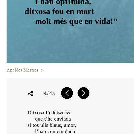
l’han oprimida,
ditxosa fou en mort
molt més que en vida!''
Apel·les Mestres
>
4
/45
Ditxosa l’edelweiss
que t’he enviada
si tos ulls blaus, amor,
l’han contemplada!