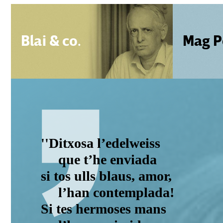
Blai & co.
Mag P
''Ditxosa l’edelweiss
que t’he enviada
si tos ulls blaus, amor,
l’han contemplada!
Si tes hermoses mans