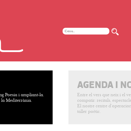
AGENDA I N
ag Poesia i ampliant-la.
Entre el vers que neix i el 
e la Mediterrània.
compatir: recitals, espectacles
El nostre centre d’operacion
taller poètic.