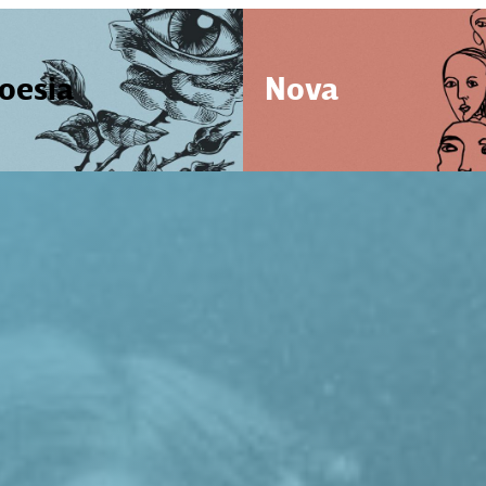
oesia
Nova