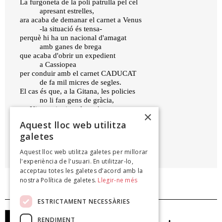
La furgoneta de la poli patrulla pel cel
apresant estrelles,
ara acaba de demanar el carnet a Venus
-la situació és tensa-
perquè hi ha un nacional d'amagat
amb ganes de brega
que acaba d'obrir un expedient
a Cassiopea
per conduir amb el carnet CADUCAT
de fa mil micres de segles.
El cas és que, a la Gitana, les policies
no li fan gens de gràcia,
Ni que siguin celestes!
×
(On hi ha un policia hi ha un problema.)
Aquest lloc web utilitza
galetes
DOLORS MIQUEL
Aquest lloc web utilitza galetes per millorar
Gitana Roc, 2000
l'experiència de l'usuari. En utilitzar-lo,
acceptau totes les galetes d’acord amb la
nostra Política de galetes.
Llegir-ne més
ESTRICTAMENT NECESSÀRIES
RENDIMENT