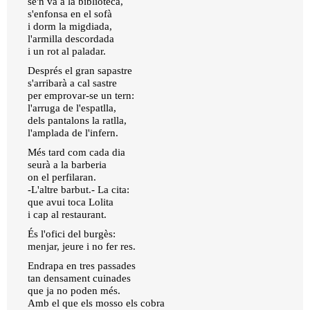
se'n va a la biblioteca,
s'enfonsa en el sofà
i dorm la migdiada,
l'armilla descordada
i un rot al paladar.
Després el gran sapastre
s'arribarà a cal sastre
per emprovar-se un tern:
l'arruga de l'espatlla,
dels pantalons la ratlla,
l'amplada de l'infern.
Més tard com cada dia
seurà a la barberia
on el perfilaran.
-L'altre barbut.- La cita:
que avui toca Lolita
i cap al restaurant.
És l'ofici del burgès:
menjar, jeure i no fer res.
Endrapa en tres passades
tan densament cuinades
que ja no poden més.
Amb el que els mosso els cobra