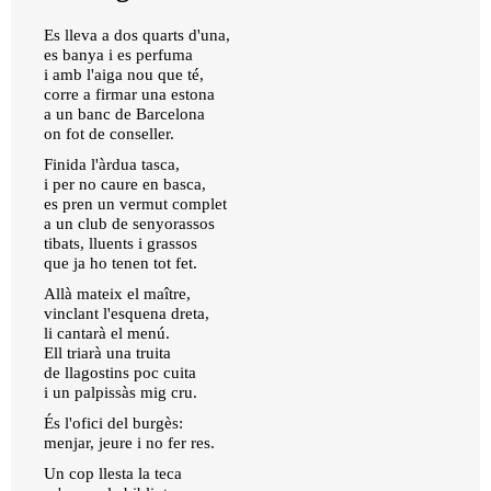
Es lleva a dos quarts d'una,
es banya i es perfuma
i amb l'aiga nou que té,
corre a firmar una estona
a un banc de Barcelona
on fot de conseller.
Finida l'àrdua tasca,
i per no caure en basca,
es pren un vermut complet
a un club de senyorassos
tibats, lluents i grassos
que ja ho tenen tot fet.
Allà mateix el maître,
vinclant l'esquena dreta,
li cantarà el menú.
Ell triarà una truita
de llagostins poc cuita
i un palpissàs mig cru.
És l'ofici del burgès:
menjar, jeure i no fer res.
Un cop llesta la teca