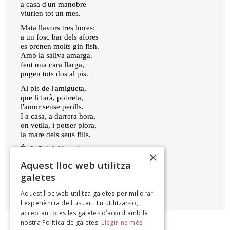
a casa d'un manobre
viurien tot un mes.
Mata llavors tres hores:
a un fosc bar dels afores
es prenen molts gin fish.
Amb la saliva amarga.
fent una cara llarga,
pugen tots dos al pis.
Al pis de l'amigueta,
que li farà, pobreta,
l'amor sense perills.
I a casa, a darrera hora,
on vetlla, i potser plora,
la mare dels seus fills.
És l'ofici del burgès:
×
menjar, jeure i no fer res.
Aquest lloc web utilitza
galetes
PERE QUART (JOAN OLIVER)
Aquest lloc web utilitza galetes per millorar
,
l'experiència de l'usuari. En utilitzar-lo,
acceptau totes les galetes d’acord amb la
nostra Política de galetes.
Llegir-ne més