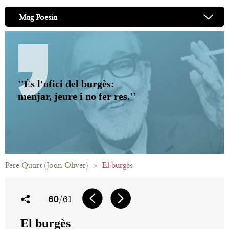
Mag Poesia
''És l'ofici del burgès:
menjar, jeure i no fer res.''
Pere Quart (Joan Oliver)
>
El burgès
60
/61
El burgès