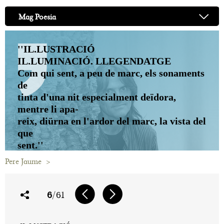
Mag Poesia
''IL.LUSTRACIÓ
IL.LUMINACIÓ. LLEGENDATGE
Com qui sent, a peu de marc, els sonaments
de
tinta d'una nit especialment deïdora,
mentre li apa-
reix, diürna en l'ardor del marc, la vista del
que
sent.''
Pere Jaume
>
6
/61