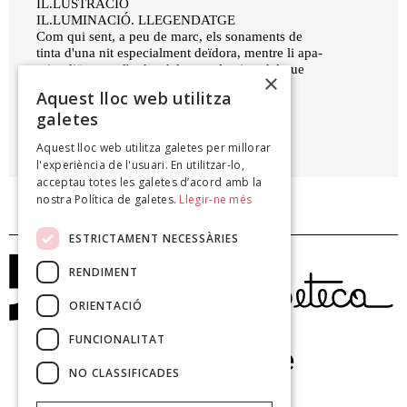
IL.LUSTRACIÓ
IL.LUMINACIÓ. LLEGENDATGE
Com qui sent, a peu de marc, els sonaments de
tinta d'una nit especialment deïdora, mentre li apa-
reix, diürna en l'ardor del marc, la vista del que
×
sent.
Aquest lloc web utilitza
galetes
PERE JAUME
Aquest lloc web utilitza galetes per millorar
Oleoducte, 1999
l'experiència de l'usuari. En utilitzar-lo,
acceptau totes les galetes d’acord amb la
nostra Política de galetes.
Llegir-ne més
ESTRICTAMENT NECESSÀRIES
RENDIMENT
ORIENTACIÓ
FUNCIONALITAT
NO CLASSIFICADES