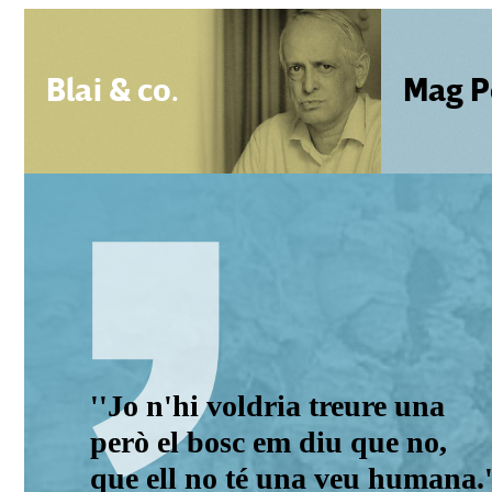
Blai & co.
Mag P
''Jo n'hi voldria treure una
però el bosc em diu que no,
que ell no té una veu humana.'