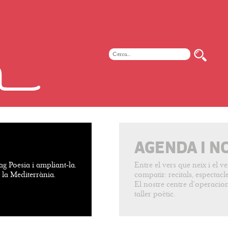
AGENDA I N
ag Poesia i ampliant-la.
Entre el vers que neix i el 
e la Mediterrània.
compatir: recitals, espectacles
El nostre centre d’operacion
taller poètic.