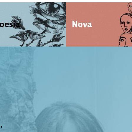
oesia
Nova
'