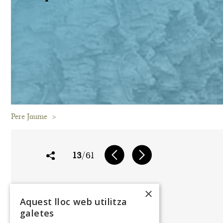
Pere Jaume
>
13
/61
Jo n'hi voldria treure una
×
però el bosc em diu que no,
Aquest lloc web utilitza
que ell no té una veu humana.
galetes