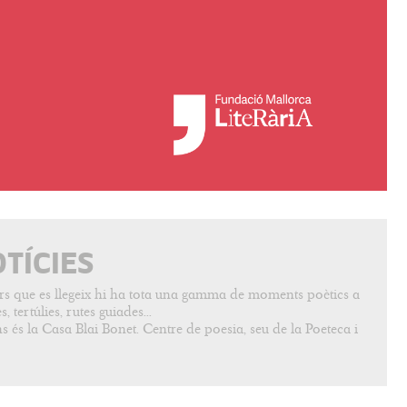
OTÍCIES
vers que es llegeix hi ha tota una gamma de moments poètics a
, tertúlies, rutes guiades...
s és la Casa Blai Bonet. Centre de poesia, seu de la Poeteca i