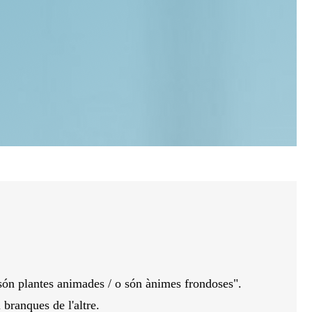
O són plantes animades / o són ànimes frondoses".
 branques de l'altre.