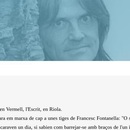
en Vermell, l'Escrit, en Riola.
tra ara em marxa de cap a unes tiges de Francesc Fontanella: "
encaraven un dia, si sabien com barrejar-se amb braços de l'un i