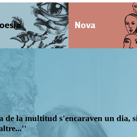
oesia
Nova
ona de la multitud s'encaraven un dia,
tre...''