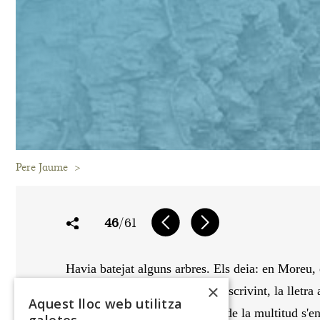
Pere Jaume
>
46
/61
Havia batejat alguns arbres. Els deia: en Moreu, 
×
En la forestalitat de continuar escrivint, la lle
Aquest lloc web utilitza
Si l'arbre del bosc i la persona de la multitud s'