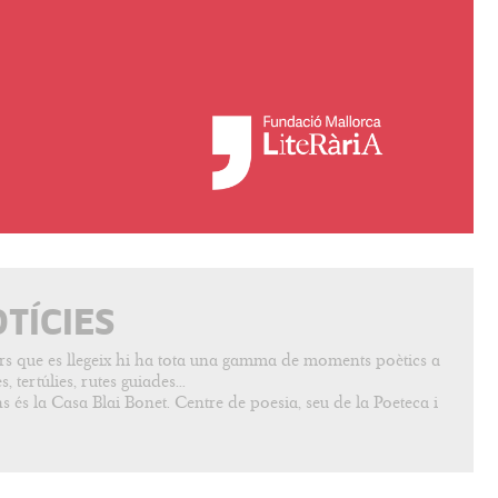
OTÍCIES
vers que es llegeix hi ha tota una gamma de moments poètics a
, tertúlies, rutes guiades...
s és la Casa Blai Bonet. Centre de poesia, seu de la Poeteca i