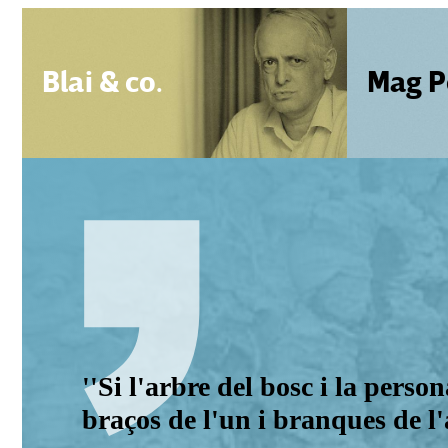
Blai & co.
Mag P
''Si l'arbre del bosc i la pers
braços de l'un i branques de l'al