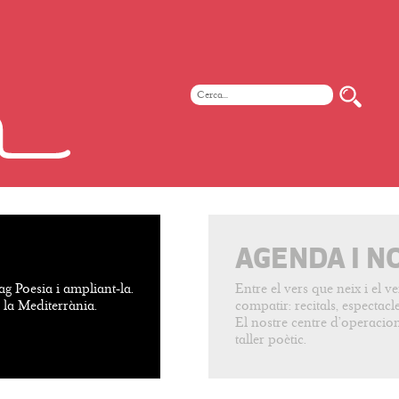
AGENDA I N
ag Poesia i ampliant-la.
Entre el vers que neix i el 
e la Mediterrània.
compatir: recitals, espectacles
El nostre centre d’operacion
taller poètic.