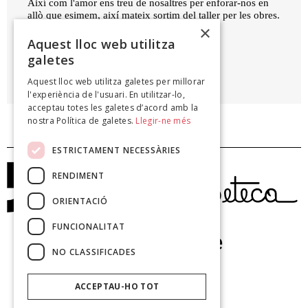
Així com l'amor ens treu de nosaltres per enforar-nos en
allò que esimem, així mateix sortim del taller per les obres.
×
Al pla de Busa, si un mot m'hi visqués!
Aquest lloc web utilitza
galetes
PERE JAUME
Aquest lloc web utilitza galetes per millorar
Pagèsiques, 2011
l'experiència de l'usuari. En utilitzar-lo,
acceptau totes les galetes d’acord amb la
nostra Política de galetes.
Llegir-ne més
ESTRICTAMENT NECESSÀRIES
RENDIMENT
ORIENTACIÓ
FUNCIONALITAT
NO CLASSIFICADES
ACCEPTAU-HO TOT