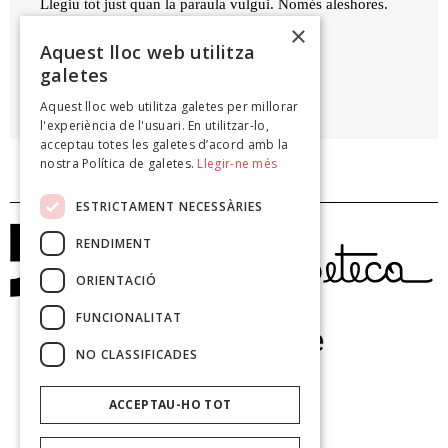
Llegiu tot just quan la paraula vulgui. Només aleshores.
×
Aquest lloc web utilitza
PERE JAUME
galetes
Pagèsiques, 2011
Aquest lloc web utilitza galetes per millorar
l'experiència de l'usuari. En utilitzar-lo,
acceptau totes les galetes d’acord amb la
nostra Política de galetes.
Llegir-ne més
ESTRICTAMENT NECESSÀRIES
RENDIMENT
ORIENTACIÓ
FUNCIONALITAT
NO CLASSIFICADES
ACCEPTAU-HO TOT