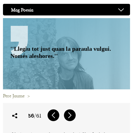
Mag Poesia
''Llegiu tot just quan la paraula vulgui.
Només aleshores.''
Pere Jaume
>
56
/61