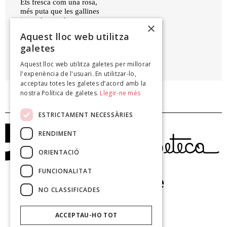
Ets fresca com una rosa,
més puta que les gallines
i pesada com la prosa
×
de don Pere Coromines.
Aquest lloc web utilitza
galetes
JOSEP MARIA DE SAGARRA
Aquest lloc web utilitza galetes per millorar
Poemes satírics, 1989
l'experiència de l'usuari. En utilitzar-lo,
acceptau totes les galetes d’acord amb la
nostra Política de galetes.
Llegir-ne més
ESTRICTAMENT NECESSÀRIES
RENDIMENT
ORIENTACIÓ
FUNCIONALITAT
NO CLASSIFICADES
ACCEPTAU-HO TOT