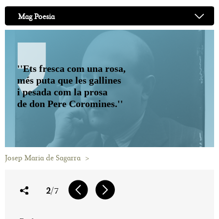
Mag Poesia
''Ets fresca com una rosa,
més puta que les gallines
i pesada com la prosa
de don Pere Coromines.''
Josep Maria de Sagarra
>
2
/7