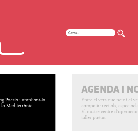
AGENDA I N
ag Poesia i ampliant-la.
Entre el vers que neix i el 
e la Mediterrània.
compatir: recitals, espectacles
El nostre centre d’operacion
taller poètic.