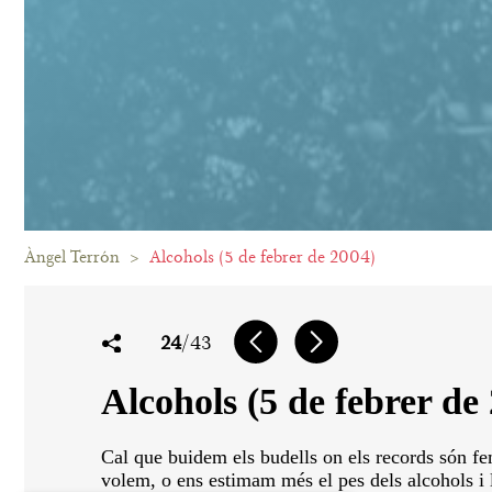
Àngel Terrón
>
Alcohols (5 de febrer de 2004)
24
/43
Alcohols (5 de febrer de
Cal que buidem els budells on els records són fe
volem, o ens estimam més el pes dels alcohols i l