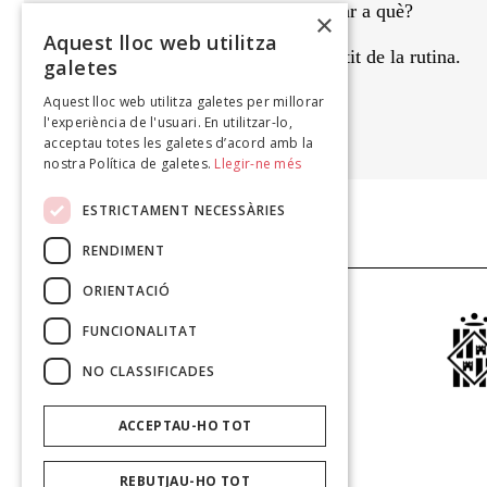
gong del despertar, del despertar a què?
×
Aquest lloc web utilitza
La rutina com a sentit, o el sentit de la rutina.
galetes
Aquest lloc web utilitza galetes per millorar
ÀNGEL TERRÓN
l'experiència de l'usuari. En utilitzar-lo,
À mon seul désir, 2007
acceptau totes les galetes d’acord amb la
nostra Política de galetes.
Llegir-ne més
ESTRICTAMENT NECESSÀRIES
RENDIMENT
ORIENTACIÓ
FUNCIONALITAT
NO CLASSIFICADES
ACCEPTAU-HO TOT
REBUTJAU-HO TOT