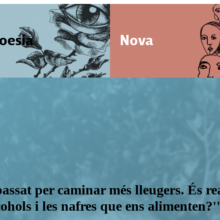
oesia
Nova
l passat per caminar més lleugers. És r
ohols i les nafres que ens alimenten?'