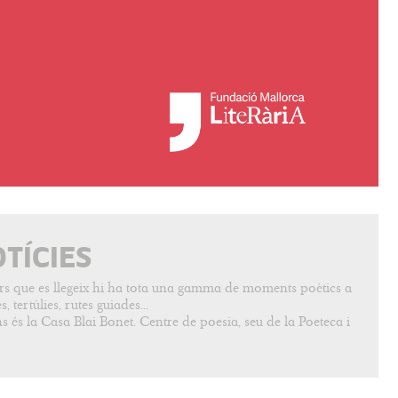
OTÍCIES
vers que es llegeix hi ha tota una gamma de moments poètics a
, tertúlies, rutes guiades...
s és la Casa Blai Bonet. Centre de poesia, seu de la Poeteca i