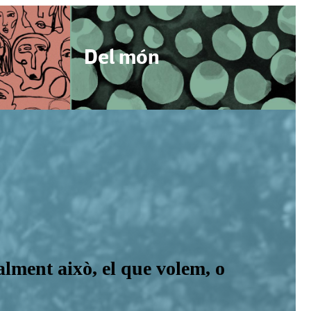
Del món
ealment això, el que volem, o
'