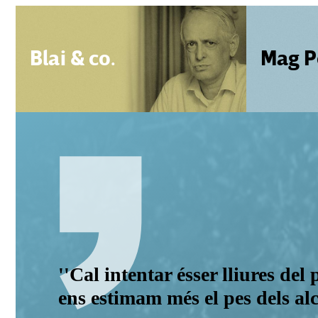
Blai & co.
Mag P
''Cal intentar ésser lliures de
ens estimam més el pes dels alc