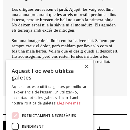
Les ortigues envaeixen el jardí. Ajupit, les vaig recollint
una a una procurant que les arrels no restin perdudes dins
la terra, perquè brosten de bell nou amb la primera pluja.
No deixen espai ni a la sàlvia ni al moraduix. Els agraden
els terrenys amb excés de nitrogen.
Són una imatge de la lluita contra l'adversitat. Sabem que
sempre creix el dolor, però maldam per llevar-lo com si
fos una mala herba. Volem que el desig quedi al descobert.
Ho aconseguim, però ens resten ferides irritades a les
mans, nafres amb la coitja de la lluita contra la realitat.
×
Aquest lloc web utilitza
galetes
ÀNGEL TERRÓN
Aquest lloc web utilitza galetes per millorar
À mon seul désir, 2007
l'experiència de l'usuari. En utilitzar-lo,
acceptau totes les galetes d’acord amb la
nostra Política de galetes.
Llegir-ne més
ESTRICTAMENT NECESSÀRIES
RENDIMENT