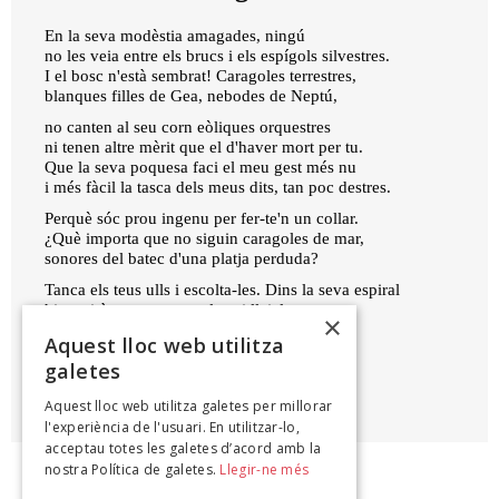
En la seva modèstia amagades, ningú
no les veia entre els brucs i els espígols silvestres.
I el bosc n'està sembrat! Caragoles terrestres,
blanques filles de Gea, nebodes de Neptú,
no canten al seu corn eòliques orquestres
ni tenen altre mèrit que el d'haver mort per tu.
Que la seva poquesa faci el meu gest més nu
i més fàcil la tasca dels meus dits, tan poc destres.
Perquè sóc prou ingenu per fer-te'n un collar.
¿Què importa que no siguin caragoles de mar,
sonores del batec d'una platja perduda?
Tanca els teus ulls i escolta-les. Dins la seva espiral
hi sentiràs cantar, tremolosa i lleial,
×
molt fervorosament la meva ànima muda.
Aquest lloc web utilitza
galetes
MÀRIUS TORRES
Aquest lloc web utilitza galetes per millorar
Poesies, 1947
l'experiència de l'usuari. En utilitzar-lo,
acceptau totes les galetes d’acord amb la
nostra Política de galetes.
Llegir-ne més