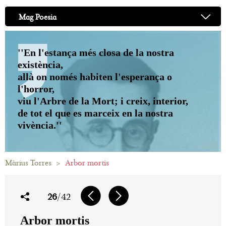
Mag Poesia
''En l'estança més closa de la nostra
existència,
allà on només habiten l'esperança o
l'horror,
viu l'Arbre de la Mort; i creix, interior,
de tot el que es marceix en la nostra
vivència.''
Màrius Torres
>
Arbor mortis
26
/42
Arbor mortis