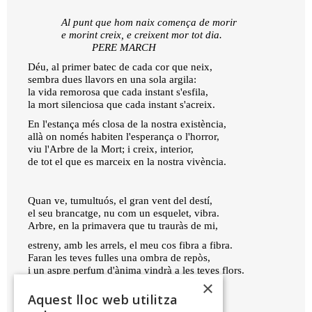
Al punt que hom naix comença de morir
e morint creix, e creixent mor tot dia.
PERE MARCH
Déu, al primer batec de cada cor que neix,
sembra dues llavors en una sola argila:
la vida remorosa que cada instant s'esfila,
la mort silenciosa que cada instant s'acreix.
En l'estança més closa de la nostra existència,
allà on només habiten l'esperança o l'horror,
viu l'Arbre de la Mort; i creix, interior,
de tot el que es marceix en la nostra vivència.
Quan ve, tumultuós, el gran vent del destí,
el seu brancatge, nu com un esquelet, vibra.
Arbre, en la primavera que tu trauràs de mi,
estreny, amb les arrels, el meu cos fibra a fibra.
Faran les teves fulles una ombra de repòs,
i un aspre perfum d'ànima vindrà a les teves flors.
×
3 de gener, 1939
Aquest lloc web utilitza