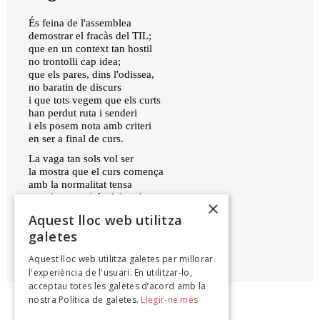
És feina de l'assemblea
demostrar el fracàs del TIL;
que en un context tan hostil
no trontolli cap idea;
que els pares, dins l'odissea,
no baratin de discurs
i que tots vegem que els curts
han perdut ruta i senderi
i els posem nota amb criteri
en ser a final de curs.
La vaga tan sols vol ser
la mostra que el curs comença
amb la normalitat tensa
que du un mal ús del poder.
×
16 set. 14
Aquest lloc web utilitza
galetes
MATEU XURÍ
Aquest lloc web utilitza galetes per millorar
Dècimes d'en Mateu Xurí, 2014
l'experiència de l'usuari. En utilitzar-lo,
acceptau totes les galetes d’acord amb la
nostra Política de galetes.
Llegir-ne més