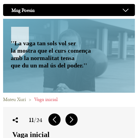
Mag Poesia
''La vaga tan sols vol ser
la mostra que el curs comença
amb la normalitat tensa
que du un mal ús del poder.''
Mateu Xurí
>
Vaga inicial
11
/24
Vaga inicial