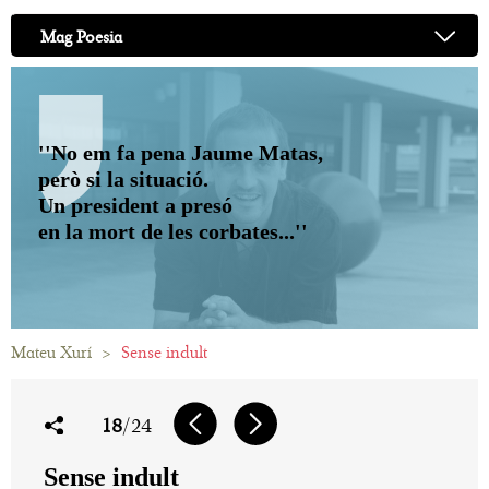
Mag Poesia
''No em fa pena Jaume Matas,
però si la situació.
Un president a presó
en la mort de les corbates...''
Mateu Xurí
>
Sense indult
18
/24
Sense indult