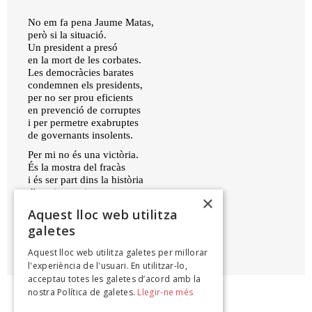
No em fa pena Jaume Matas,
però si la situació.
Un president a presó
en la mort de les corbates.
Les democràcies barates
condemnen els presidents,
per no ser prou eficients
en prevenció de corruptes
i per permetre exabruptes
de governants insolents.
Per mi no és una victòria.
És la mostra del fracàs
i és ser part dins la història
d'un sistema incapaç.
×
12 juliol 14
Aquest lloc web utilitza
galetes
MATEU XURÍ
Aquest lloc web utilitza galetes per millorar
Dècimes d'en Mateu Xurí, 2014
l'experiència de l'usuari. En utilitzar-lo,
acceptau totes les galetes d’acord amb la
nostra Política de galetes.
Llegir-ne més