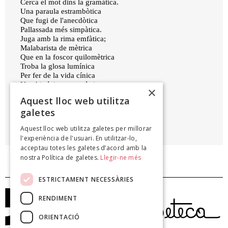
Cerca el mot dins la gramàtica.
Una paraula estrambòtica
Que fugi de l'anecdòtica
Pallassada més simpàtica.
Juga amb la rima emfàtica;
Malabarista de mètrica
Que en la foscor quilomètrica
Troba la glosa lumínica
Per fer de la vida cínica
Una història no tan tètrica
×
24 febrer 14
Aquest lloc web utilitza
galetes
MATEU XURÍ
Aquest lloc web utilitza galetes per millorar
Dècimes d'en Mateu Xurí, 2014
l'experiència de l'usuari. En utilitzar-lo,
acceptau totes les galetes d’acord amb la
nostra Política de galetes.
Llegir-ne més
ESTRICTAMENT NECESSÀRIES
RENDIMENT
ORIENTACIÓ