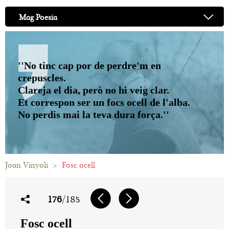
Mag Poesia
''No tinc cap por de perdre'm en
crepuscles.
Clareja el dia, però no hi veig clar.
Et correspon ser un focs ocell de l'alba.
No perdis mai la teva dura força.''
Joan Vinyoli
>
Fosc ocell
176
/185
Fosc ocell