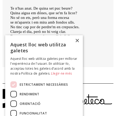
Te n'has anat. De quina set puc beure?
Quina aigua em dónes, que se'm fa licor?
No sé on ets, però una forma encesa
se m'apareix i em mira amb fondos ulls.
No tinc cap por de perdre'm en crepuscles.
Clareja el dia, però no hi veig clar.
Et correspon ser un focs ocell de l'alba.
×
No perdis mai la teva dura força.
Aquest lloc web utilitza
galetes
JOAN VINYOLI
Aquest lloc web utilitza galetes per millorar
Domini màgic, 1984
l'experiència de l'usuari. En utilitzar-lo,
acceptau totes les galetes d’acord amb la
nostra Política de galetes.
Llegir-ne més
ESTRICTAMENT NECESSÀRIES
RENDIMENT
ORIENTACIÓ
FUNCIONALITAT