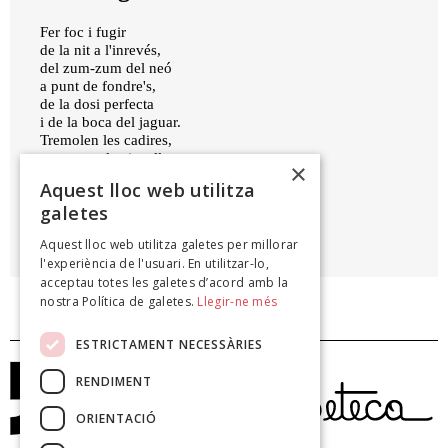
Fer foc i fugir
de la nit a l'inrevés,
del zum-zum del neó
a punt de fondre's,
de la dosi perfecta
i de la boca del jaguar.
Tremolen les cadires,
amagues els pinzells,
×
canviem de sexe.
Aquest lloc web utilitza
galetes
DANIEL BUSQUETS
Aquest lloc web utilitza galetes per millorar
La trama perfecta, 2008
l'experiència de l'usuari. En utilitzar-lo,
acceptau totes les galetes d’acord amb la
nostra Política de galetes.
Llegir-ne més
ESTRICTAMENT NECESSÀRIES
RENDIMENT
ORIENTACIÓ