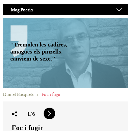
Mag Poesia
''Tremolen les cadires,
amagues els pinzells,
canviem de sexe.''
Daniel Busquets
>
Foc i fugir
1
/6
Foc i fugir