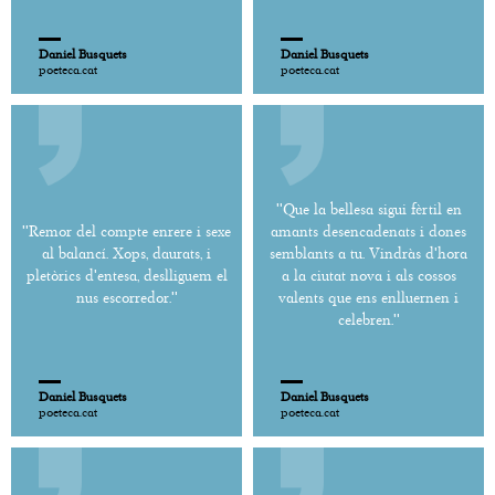
Daniel Busquets
Daniel Busquets
poeteca.cat
poeteca.cat
''Que la bellesa sigui fèrtil en
''Remor del compte enrere i sexe
amants desencadenats i dones
al balancí. Xops, daurats, i
semblants a tu. Vindràs d'hora
pletòrics d'entesa, deslliguem el
a la ciutat nova i als cossos
nus escorredor.''
valents que ens enlluernen i
celebren.''
Daniel Busquets
Daniel Busquets
poeteca.cat
poeteca.cat