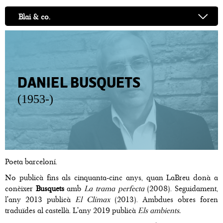
Blai & co.
DANIEL BUSQUETS
(1953-)
Poeta barceloní.
No publicà fins als cinquanta-cinc anys, quan LaBreu donà a
conèixer
Busquets
amb
La trama perfecta
(2008). Seguidament,
l'any 2013 publicà
El Clímax
(2013). Ambdues obres foren
traduïdes al castellà. L'any 2019 publicà
Els ambients.