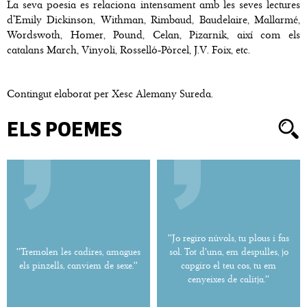
La seva poesia es relaciona intensament amb les seves lectures
d'Emily Dickinson, Withman, Rimbaud, Baudelaire, Mallarmé,
Wordswoth, Homer, Pound, Celan, Pizarnik, així com els
catalans March, Vinyoli, Rosselló-Pòrcel, J.V. Foix, etc.
Contingut elaborat per Xesc Alemany Sureda.
ELS POEMES
''Jo regiro núvols, tu plous i fas
''Tremolen les cadires, amagues
sol. Tot d'una, em despulles, jo
els pinzells, canviem de sexe.''
capgiro el teu cos, tu em
cenyeixes de calitja.''