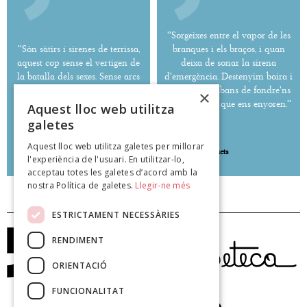
''Sorgeixes entre el vapor de les
''Són sàtirs i sirenes de terrissa,
branques i els braços, i quan
aquest cop sense el vertigen de
deixa de sonar la sirena
la batalla dels sexes. Sense arcs
d'emergència. Destenyim boira i
ni llorer, ni címbals a les venes.''
horitzó poc abans de fondre'ns
×
amb deu mil que ens enyoren.''
Aquest lloc web utilitza
galetes
Aquest lloc web utilitza galetes per millorar
Daniel Busquets
Daniel Busquets
l'experiència de l'usuari. En utilitzar-lo,
poeteca.cat
poeteca.cat
acceptau totes les galetes d’acord amb la
nostra Política de galetes.
Llegir-ne més
ESTRICTAMENT NECESSÀRIES
RENDIMENT
ORIENTACIÓ
FUNCIONALITAT