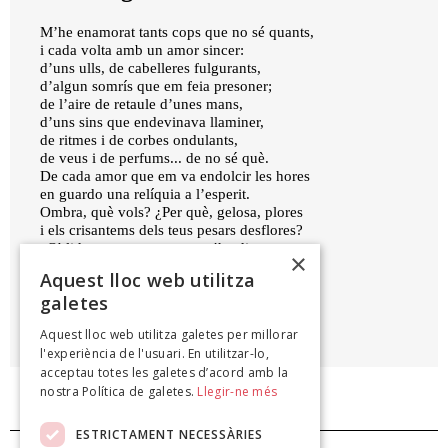
M’he enamorat tants cops que no sé quants,
i cada volta amb un amor sincer:
d’uns ulls, de cabelleres fulgurants,
d’algun somrís que em feia presoner;
de l’aire de retaule d’unes mans,
d’uns sins que endevinava llaminer,
de ritmes i de corbes ondulants,
de veus i de perfums... de no sé què.
De cada amor que em va endolcir les hores
en guardo una relíquia a l’esperit.
Ombra, què vols? ¿Per què, gelosa, plores
i els crisantems dels teus pesars desflores?
¿Oblides, per ventura, que t’he dit
×
que eres l’estrella de la meva nit?
Aquest lloc web utilitza
galetes
JOSEP ESTADELLA
Aquest lloc web utilitza galetes per millorar
,
l'experiència de l'usuari. En utilitzar-lo,
acceptau totes les galetes d’acord amb la
nostra Política de galetes.
Llegir-ne més
ESTRICTAMENT NECESSÀRIES