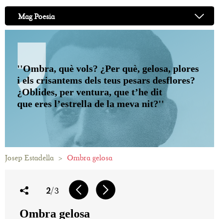
Mag Poesia
''Ombra, què vols? ¿Per què, gelosa, plores
i els crisantems dels teus pesars desflores?
¿Oblides, per ventura, que t’he dit
que eres l’estrella de la meva nit?''
Josep Estadella
>
Ombra gelosa
2
/3
Ombra gelosa