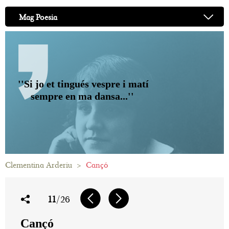
Mag Poesia
''Si jo et tingués vespre i matí
sempre en ma dansa...''
Clementina Arderiu
>
Cançó
11
/26
Cançó