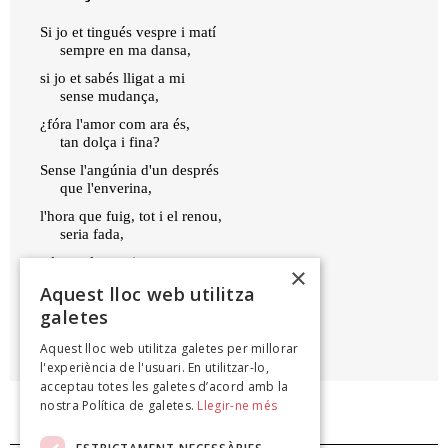
Si jo et tingués vespre i matí
sempre en ma dansa,
si jo et sabés lligat a mi
sense mudança,
¿fóra l'amor com ara és,
tan dolça i fina?
Sense l'angúnia d'un després
que l'enverina,
l'hora que fuig, tot i el renou,
seria fada,
tal com la menja que no es cou
×
especiada.
Aquest lloc web utilitza
galetes
CLEMENTINA ARDERIU
Aquest lloc web utilitza galetes per millorar
Cant i paraules (dins Poemes), 1936
l'experiència de l'usuari. En utilitzar-lo,
acceptau totes les galetes d’acord amb la
nostra Política de galetes.
Llegir-ne més