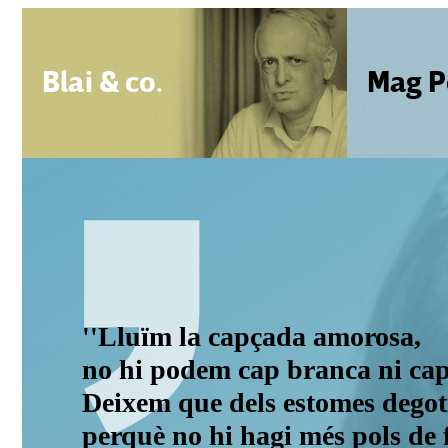
Blai & co.
Mag P
''Lluïm la capçada amorosa,
no hi podem cap branca ni cap
Deixem que dels estomes degot
perquè no hi hagi més pols de f