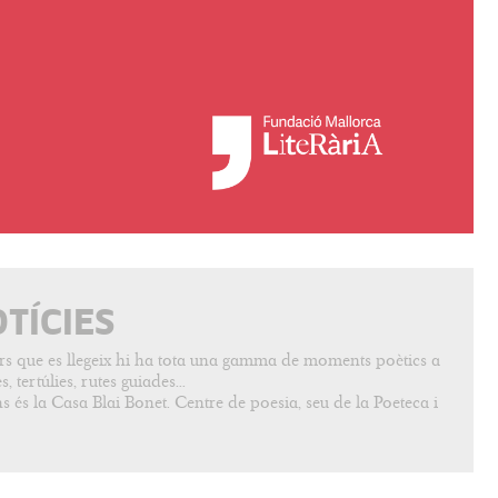
OTÍCIES
vers que es llegeix hi ha tota una gamma de moments poètics a
, tertúlies, rutes guiades...
s és la Casa Blai Bonet. Centre de poesia, seu de la Poeteca i