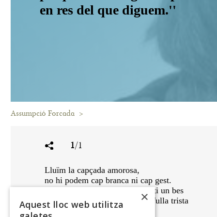
en res del que diguem.''
Assumpció Forcada
>
1
/1
Lluïm la capçada amorosa,
no hi podem cap branca ni cap gest.
Deixem que dels estomes degoti un bes
×
perquè no hi hagi més pols de fulla trista
Aquest lloc web utilitza
en res del que diguem.
galetes