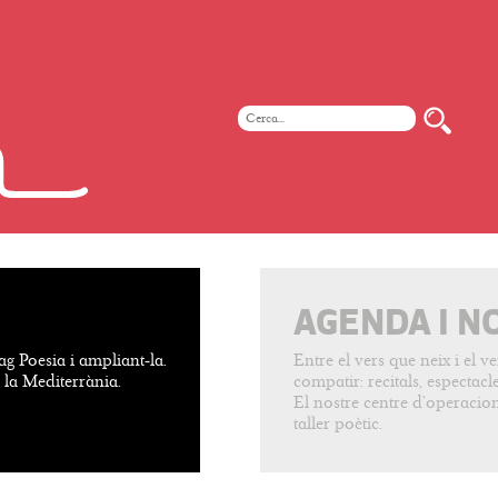
AGENDA I N
ag Poesia i ampliant-la.
Entre el vers que neix i el 
e la Mediterrània.
compatir: recitals, espectacles
El nostre centre d’operacion
taller poètic.