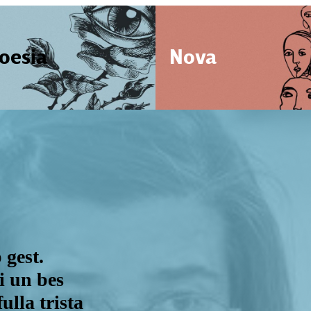
oesia
Nova
 gest.
i un bes
ulla trista