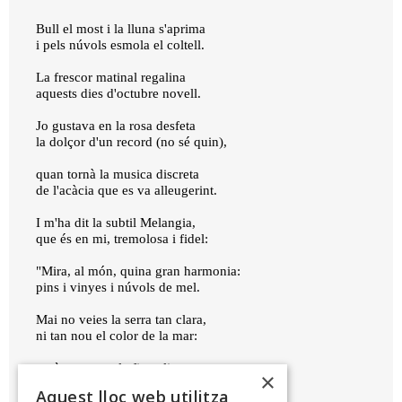
Bull el most i la lluna s'aprima
i pels núvols esmola el coltell.
La frescor matinal regalina
aquests dies d'octubre novell.
Jo gustava en la rosa desfeta
la dolçor d'un record (no sé quin),
quan tornà la musica discreta
de l'acàcia que es va alleugerint.
I m'ha dit la subtil Melangia,
que és en mi, tremolosa i fidel:
"Mira, al món, quina gran harmonia:
pins i vinyes i núvols de mel.
Mai no veies la serra tan clara,
ni tan nou el color de la mar:
però et manca la fina alimara
×
de la Joia que et vetlli la llar."
Aquest lloc web utilitza