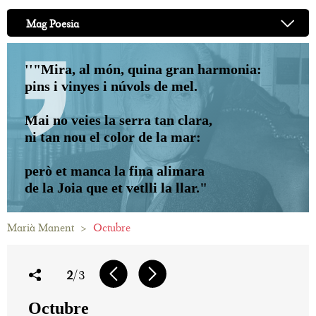
Mag Poesia
''"Mira, al món, quina gran harmonia:
pins i vinyes i núvols de mel.
Mai no veies la serra tan clara,
ni tan nou el color de la mar:
però et manca la fina alimara
de la Joia que et vetlli la llar."
Marià Manent
>
Octubre
2
/3
Octubre