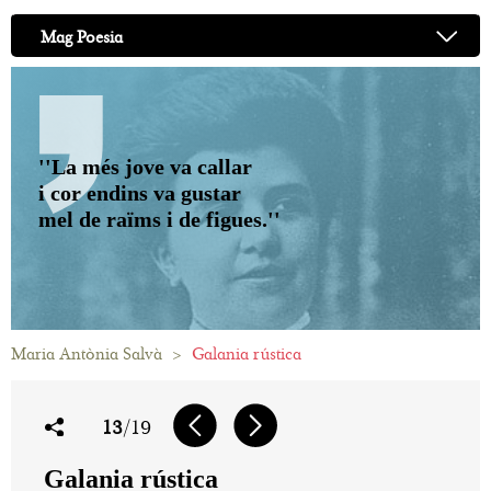
Mag Poesia
''La més jove va callar
i cor endins va gustar
mel de raïms i de figues.''
Maria Antònia Salvà
>
Galania rústica
13
/19
Galania rústica