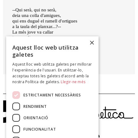
--Qui serà, qui no serà,
deia una colla d'amigues,
qui ens dugué el ramell d'ortigues
a la taula del planxar...?--
La més jove va callar
i cor endins va gustar
×
mel de raïms i de figues.
Aquest lloc web utilitza
galetes
MARIA ANTÒNIA SALVÀ
Aquest lloc web utilitza galetes per millorar
Lluneta de pagès, 1952
l'experiència de l'usuari. En utilitzar-lo,
acceptau totes les galetes d’acord amb la
nostra Política de galetes.
Llegir-ne més
ESTRICTAMENT NECESSÀRIES
RENDIMENT
ORIENTACIÓ
FUNCIONALITAT