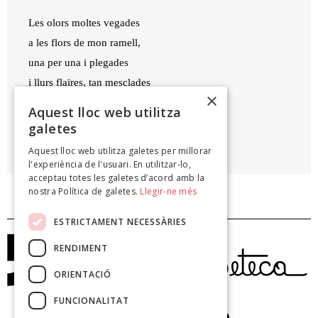
Les olors moltes vegades
a les flors de mon ramell,
una per una i plegades
i llurs flaïres, tan mesclades
×
tenet sempre odor novell.
Aquest lloc web utilitza
galetes
MARIA MAYOL I COLOM
Aquest lloc web utilitza galetes per millorar
Delers i altres poemes,
l'experiència de l'usuari. En utilitzar-lo,
acceptau totes les galetes d’acord amb la
nostra Política de galetes.
Llegir-ne més
ESTRICTAMENT NECESSÀRIES
RENDIMENT
ORIENTACIÓ
FUNCIONALITAT