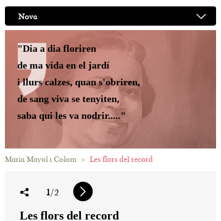
Nova
"Dia a dia floriren
de ma vida en el jardí
i llurs calzes, quan s'obriren,
de sang viva se tenyiten,
saba qui les va nodrir....."
Maria Mayol i Colom
>
Les flors del record
1
/2
Les flors del record