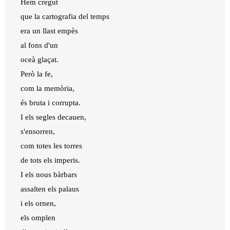
Hem cregut
que la cartografia del temps
era un llast empès
al fons d'un
oceà glaçat.
Però la fe,
com la memòria,
és bruta i corrupta.
I els segles decauen,
s'ensorren,
com totes les torres
de tots els imperis.
I els nous bàrbars
assalten els palaus
i els ornen,
els omplen