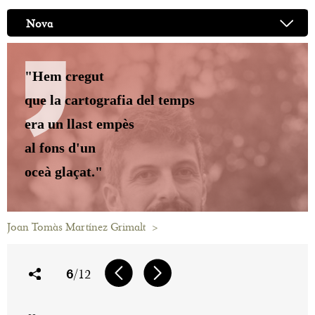
Nova
"Hem cregut
que la cartografia del temps
era un llast empès
al fons d'un
oceà glaçat."
Joan Tomàs Martínez Grimalt
>
6
/12