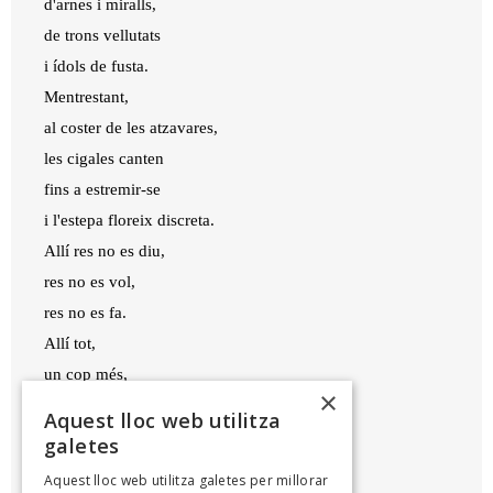
d'arnes i miralls,
de trons vellutats
i ídols de fusta.
Mentrestant,
al coster de les atzavares,
les cigales canten
fins a estremir-se
i l'estepa floreix discreta.
Allí res no es diu,
res no es vol,
res no es fa.
Allí tot,
un cop més,
×
just passa.
Aquest lloc web utilitza
galetes
JOAN TOMÀS MARTÍNEZ GRIMALT
Aquest lloc web utilitza galetes per millorar
Epigramari, 2021