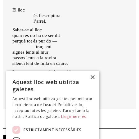
El lloc
és l’escriptura
l’arrel.
Saber-se al lloc
quan res no ha de ser dit
perquè tot és pur do —
traç lent
signes lents al mur
passos lents a la rovira
silenci lent de fulla en caure.
Lenta la lenta vida.
×
La durada.
Aquest lloc web utilitza
galetes
ANTONI CLAPÉS
Aquest lloc web utilitza galetes per millorar
Mirall fred del cel, 2024
l'experiència de l'usuari. En utilitzar-lo,
acceptau totes les galetes d’acord amb la
nostra Política de galetes.
Llegir-ne més
ESTRICTAMENT NECESSÀRIES