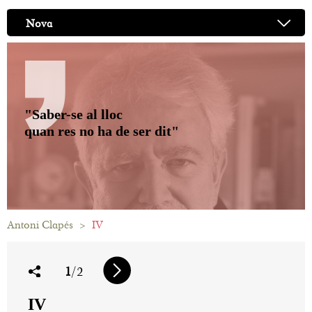
Nova
"Saber-se al lloc
quan res no ha de ser dit"
Antoni Clapés
>
IV
1
/2
IV