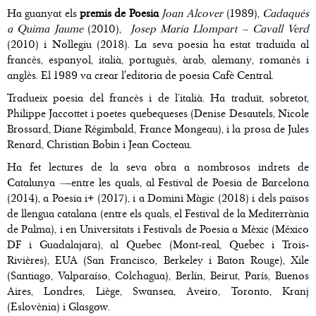
Ha guanyat els
premis de Poesia
Joan Alcover
(1989),
Cadaqués
a Quima Jaume
(2010),
Josep Maria Llompart – Cavall Verd
(2010) i Nollegiu (2018). La seva poesia ha estat traduïda al
francès, espanyol, italià, portuguès, àrab, alemany, romanès i
anglès. El 1989 va crear l'editoria de poesia Cafè Central.
Tradueix poesia del francès i de l’italià. Ha traduït, sobretot,
Philippe Jaccottet i poetes quebequeses (Denise Desautels, Nicole
Brossard, Diane Régimbald, France Mongeau), i la prosa de Jules
Renard, Christian Bobin i Jean Cocteau.
Ha fet lectures de la seva obra a nombrosos indrets de
Catalunya —entre les quals, al Festival de Poesia de Barcelona
(2014), a Poesia i+ (2017), i a Domini Màgic (2018) i dels països
de llengua catalana (entre els quals, el Festival de la Mediterrània
de Palma), i en Universitats i Festivals de Poesia a Mèxic (México
DF i Guadalajara), al Quebec (Mont-real, Quebec i Trois-
Rivières), EUA (San Francisco, Berkeley i Baton Rouge), Xile
(Santiago, Valparaíso, Colchagua), Berlín, Beirut, París, Buenos
Aires, Londres, Liège, Swansea, Aveiro, Toronto, Kranj
(Eslovènia) i Glasgow.