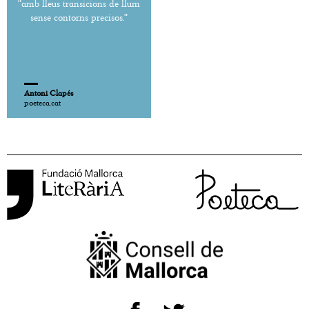
"amb lleus transicions de llum
sense contorns precisos."
Antoni Clapés
poeteca.cat