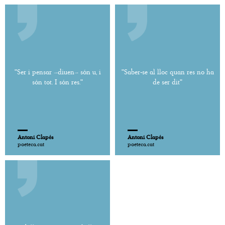
"Ser i pensar –diuen– són u, i
"Saber-se al lloc quan res no ha
són tot. I són res."
de ser dit"
Antoni Clapés
Antoni Clapés
poeteca.cat
poeteca.cat