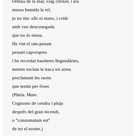
Òrfena de la mar, vaig créixer, i ara
massa humida la rel,
jo no tinc ulls ni mans, i cride
amb veu desconeguda
que no és meua.
He vist el rats-penats
penant capvespres
i he recordat banderes llegendàries,
mentre esclata la traca tot arreu
proclamant les raons
que tenim per ésser.
(Pàtria. Mare.
Cognoms de cendra i pluja
després del gran incendi,
o "consumatum est"
de tot el nostre.)