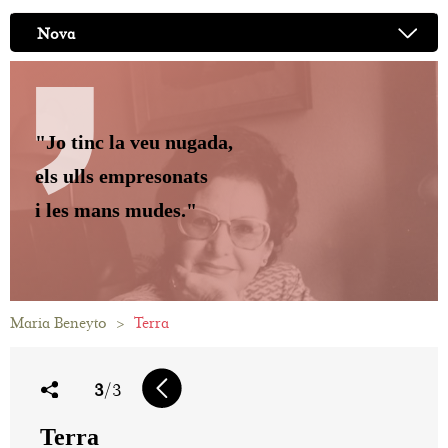
Nova
"Jo tinc la veu nugada,
els ulls empresonats
i les mans mudes."
Maria Beneyto
>
Terra
3
/3
Terra