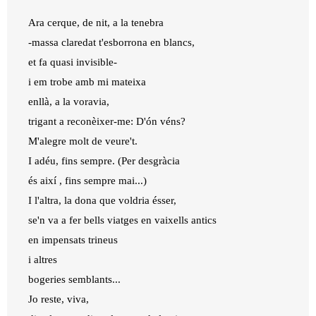
Ara cerque, de nit, a la tenebra
-massa claredat t'esborrona en blancs,
et fa quasi invisible-
i em trobe amb mi mateixa
enllà, a la voravia,
trigant a reconèixer-me: D'ón véns?
M'alegre molt de veure't.
I adéu, fins sempre. (Per desgràcia
és així , fins sempre mai...)
I l'altra, la dona que voldria ésser,
se'n va a fer bells viatges en vaixells antics
en impensats trineus
i altres
bogeries semblants...
Jo reste, viva,