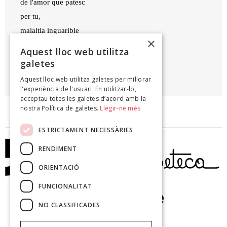
de l'amor que patesc
per tu,
malaltia inguarible
×
de la que em moriré qualsevol dia.
Aquest lloc web utilitza
galetes
MARIA BENEYTO
Aquest lloc web utilitza galetes per millorar
Vidre ferit de sang, 1977
l'experiència de l'usuari. En utilitzar-lo,
acceptau totes les galetes d’acord amb la
nostra Política de galetes.
Llegir-ne més
ESTRICTAMENT NECESSÀRIES
RENDIMENT
ORIENTACIÓ
FUNCIONALITAT
NO CLASSIFICADES