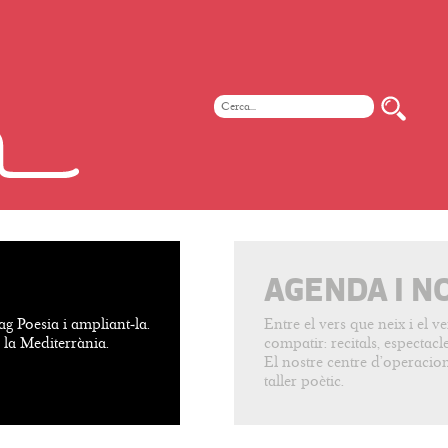
AGENDA I N
ag Poesia i ampliant-la.
Entre el vers que neix i el 
e la Mediterrània.
compatir: recitals, espectacles
El nostre centre d’operacion
taller poètic.