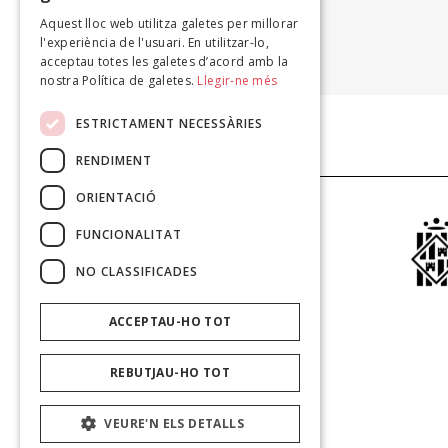
Aquest lloc web utilitza galetes per millorar
ABDELLATIF LAÂBI
l'experiència de l'usuari. En utilitzar-lo,
J’atteste contre la barbarie, 2015
acceptau totes les galetes d’acord amb la
nostra Política de galetes.
Llegir-ne més
ESTRICTAMENT NECESSÀRIES
RENDIMENT
ORIENTACIÓ
FUNCIONALITAT
NO CLASSIFICADES
ACCEPTAU-HO TOT
REBUTJAU-HO TOT
VEURE'N ELS DETALLS