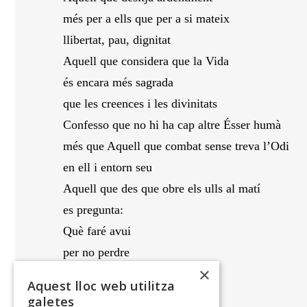
més per a ells que per a si mateix
llibertat, pau, dignitat
Aquell que considera que la Vida
és encara més sagrada
que les creences i les divinitats
Confesso que no hi ha cap altre Ésser humà
més que Aquell que combat sense treva l’Odi
en ell i entorn seu
Aquell que des que obre els ulls al matí
es pregunta:
Què faré avui
per no perdre
×
la qualitat i l’orgull
Aquest lloc web utilitza
de ser home?
galetes