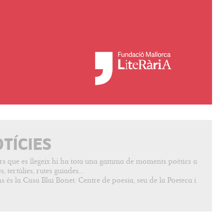
OTÍCIES
vers que es llegeix hi ha tota una gamma de moments poètics a
, tertúlies, rutes guiades...
s és la Casa Blai Bonet. Centre de poesia, seu de la Poeteca i