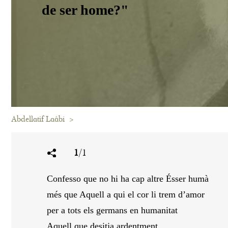
de ser home?"
Abdellatif Laâbi
>
1
/1
Confesso que no hi ha cap altre Ésser humà
més que Aquell a qui el cor li trem d’amor
per a tots els germans en humanitat
Aquell que desitja ardentment