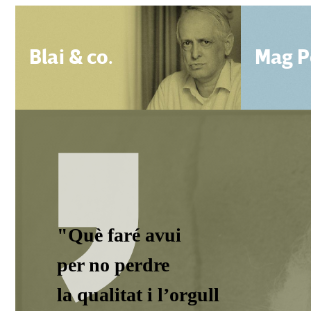
Blai & co.
Mag P
"Què faré avui
per no perdre
la qualitat i l’orgull