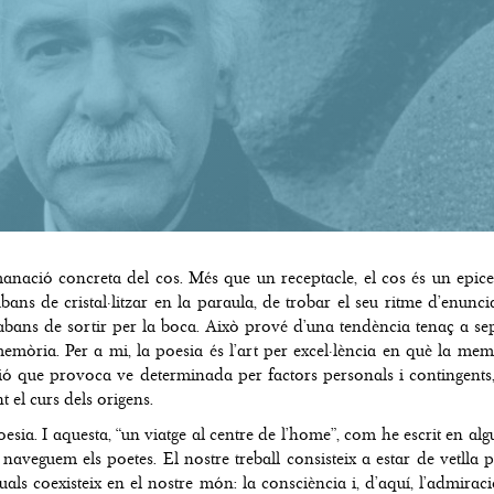
manació concreta del cos. Més que un receptacle, el cos és un epice
bans de cristal·litzar en la paraula, de trobar el seu ritme d’enunci
bans de sortir per la boca. Això prové d’una tendència tenaç a separa
memòria. Per a mi, la poesia és l’art per excel·lència en què la me
moció que provoca ve determinada per factors personals i continge
 el curs dels origens.
esia. I aquesta, “un viatge al centre de l’home”, com he escrit en alg
veguem els poetes. El nostre treball consisteix a estar de vetlla 
 coexisteix en el nostre món: la consciència i, d’aquí, l’admiració, 