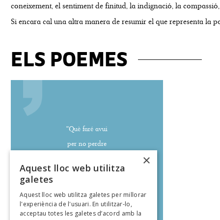
coneixement, el sentiment de finitud, la indignació, la compassió
Si encara cal una altra manera de resumir el que representa la poe
ELS POEMES
"Què faré avui
per no perdre
×
la qualitat i l’orgull
Aquest lloc web utilitza
de ser home?"
galetes
Aquest lloc web utilitza galetes per millorar
l'experiència de l'usuari. En utilitzar-lo,
Abdellatif Laâbi
acceptau totes les galetes d’acord amb la
poeteca.cat