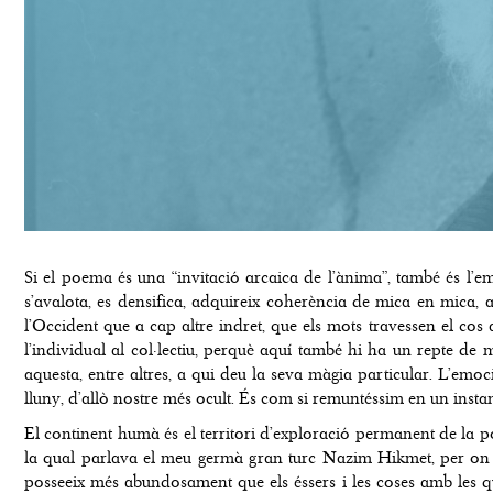
Si el poema és una “invitació arcaica de l’ànima”, també és l’e
s’avalota, es densifica, adquireix coherència de mica en mica, a
l’Occident que a cap altre indret, que els mots travessen el cos a
l’individual al col·lectiu, perquè aquí també hi ha un repte de 
aquesta, entre altres, a qui deu la seva màgia particular. L’e
lluny, d’allò nostre més ocult. És com si remuntéssim en un instant
El continent humà és el territori d’exploració permanent de la po
la qual parlava el meu germà gran turc Nazim Hikmet, per on na
posseeix més abundosament que els éssers i les coses amb les quals