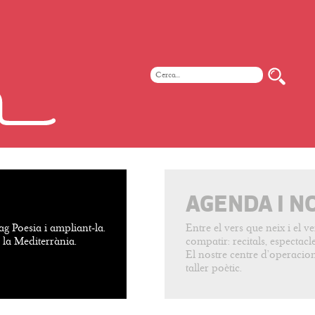
AGENDA I N
ag Poesia i ampliant-la.
Entre el vers que neix i el 
e la Mediterrània.
compatir: recitals, espectacles
El nostre centre d’operacion
taller poètic.