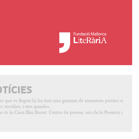
OTÍCIES
vers que es llegeix hi ha tota una gamma de moments poètics a
, tertúlies, rutes guiades...
s és la Casa Blai Bonet. Centre de poesia, seu de la Poeteca i