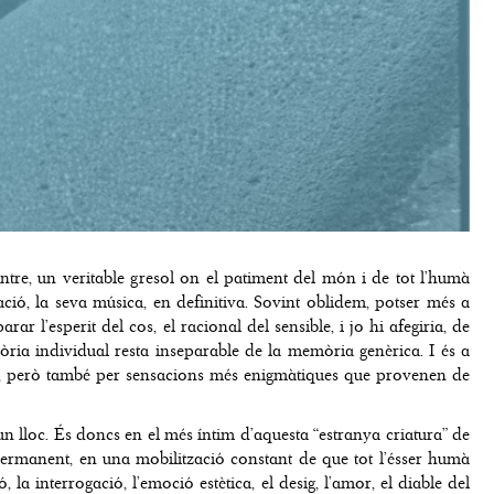
ntre, un veritable gresol on el patiment del món i de tot l’humà
ació, la seva música, en definitiva. Sovint oblidem, potser més a
r l’esperit del cos, el racional del sensible, i jo hi afegiria, de
mòria individual resta inseparable de la memòria genèrica. I és a
nts, però també per sensacions més enigmàtiques que provenen de
un lloc. És doncs en el més íntim d’aquesta “estranya criatura” de
permanent, en una mobilització constant de que tot l’ésser humà
la interrogació, l’emoció estètica, el desig, l’amor, el diable del