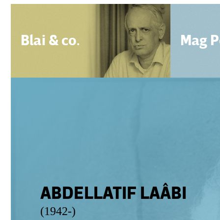
Blai & co.
Mag P
ABDELLATIF LAÂBI
(1942-)