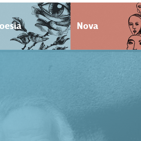
oesia
Nova