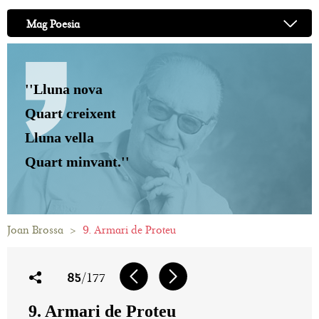
Mag Poesia
''Lluna nova
Quart creixent
Lluna vella
Quart minvant.''
Joan Brossa
>
9. Armari de Proteu
85
/177
9. Armari de Proteu