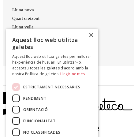
Lluna nova
Quart creixent
Lluna vella
×
Quart minvant.
Aquest lloc web utilitza
galetes
JOAN BROSSA
Aquest lloc web utilitza galetes per millorar
Petit festival, 1965
l'experiència de l'usuari. En utilitzar-lo,
acceptau totes les galetes d’acord amb la
nostra Política de galetes.
Llegir-ne més
ESTRICTAMENT NECESSÀRIES
RENDIMENT
ORIENTACIÓ
FUNCIONALITAT
NO CLASSIFICADES