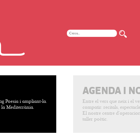
AGENDA I N
ag Poesia i ampliant-la.
Entre el vers que neix i el 
e la Mediterrània.
compatir: recitals, espectacles
El nostre centre d’operacion
taller poètic.