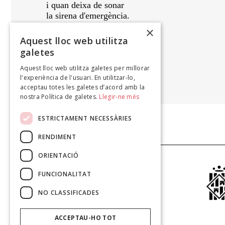
i quan deixa de sonar
la sirena d'emergència.
Destenyim boira i horitzó
×
poc abans de fondre'ns
Aquest lloc web utilitza
amb deu mil que ens enyoren.
galetes
Aquest lloc web utilitza galetes per millorar
DANIEL BUSQUETS
l'experiència de l'usuari. En utilitzar-lo,
La trama perfecta, 2008
acceptau totes les galetes d’acord amb la
nostra Política de galetes.
Llegir-ne més
ESTRICTAMENT NECESSÀRIES
RENDIMENT
ORIENTACIÓ
FUNCIONALITAT
NO CLASSIFICADES
ACCEPTAU-HO TOT