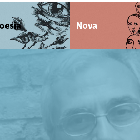
oesia
Nova