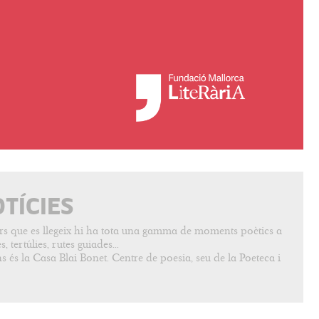
OTÍCIES
vers que es llegeix hi ha tota una gamma de moments poètics a
, tertúlies, rutes guiades...
s és la Casa Blai Bonet. Centre de poesia, seu de la Poeteca i