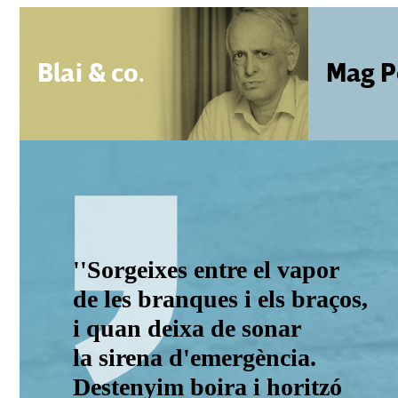
Blai & co.
Mag P
''Sorgeixes entre el vapor
de les branques i els braços,
i quan deixa de sonar
la sirena d'emergència.
Destenyim boira i horitzó