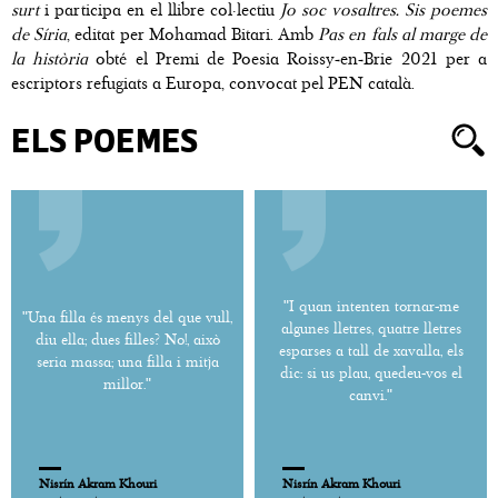
surt
i participa en el llibre col·lectiu
Jo soc vosaltres. Sis poemes
de Síria
, editat per Mohamad Bitari. Amb
Pas en fals al marge de
la història
obté el Premi de Poesia Roissy-en-Brie 2021 per a
escriptors refugiats a Europa, convocat pel PEN català.
ELS POEMES
"I quan intenten tornar-me
"Una filla és menys del que vull,
algunes lletres, quatre lletres
diu ella; dues filles? No!, això
esparses a tall de xavalla, els
seria massa; una filla i mitja
dic: si us plau, quedeu-vos el
millor."
canvi."
Nisrín Akram Khouri
Nisrín Akram Khouri