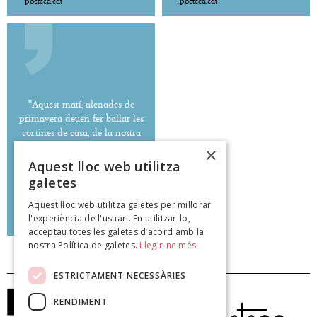
poeteca.cat
poeteca.cat
"Aquest matí, alenades de
primavera deuen fer ballar les
cortines de casa, de la nostra
casa abandonada."
×
Aquest lloc web utilitza
galetes
Aquest lloc web utilitza galetes per millorar
Nisrín Akram Khouri
l'experiència de l'usuari. En utilitzar-lo,
poeteca.cat
acceptau totes les galetes d’acord amb la
nostra Política de galetes.
Llegir-ne més
ESTRICTAMENT NECESSÀRIES
RENDIMENT