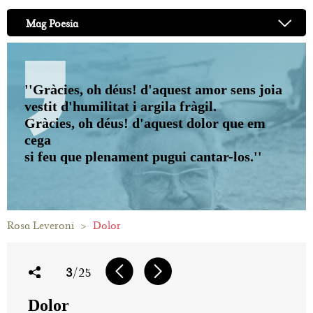
Mag Poesia
''Gràcies, oh déus! d'aquest amor sens joia
vestit d'humilitat i argila fràgil.
Gràcies, oh déus! d'aquest dolor que em
cega
si feu que plenament pugui cantar-los.''
Rosa Leveroni
>
Dolor
3
/25
Dolor