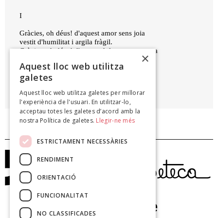
I
Gràcies, oh déus! d'aquest amor sens joia
vestit d'humilitat i argila fràgil.
Gràcies, oh déus! d'aquest dolor que em cega
×
si feu que plenament pugui cantar-los.
Aquest lloc web utilitza
galetes
ROSA LEVERONI
Aquest lloc web utilitza galetes per millorar
Epigrames i cançons, 1938
l'experiència de l'usuari. En utilitzar-lo,
acceptau totes les galetes d’acord amb la
nostra Política de galetes.
Llegir-ne més
ESTRICTAMENT NECESSÀRIES
RENDIMENT
ORIENTACIÓ
FUNCIONALITAT
NO CLASSIFICADES