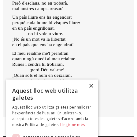
Però d'esclaus, no en trobarà,
mal nostres camps arrasarà
Un país lliure ens ha engendrat
perquè cada home hi visqués lliure:
en un país engrillonat,
no hi volem viure.
¡No és un mot va la llibertat
en el país que ens ha engendrat!
El meu reialme me'l prendran
quan ningú quedi al meu reialme.
Runes i cendra hi trobaran,
¡però Déu val-me!
¡Quan sols el nom en deixaran,
tant com és xic el meu reialme
×
serà més gran!
Aquest lloc web utilitza
galetes
APEL·LES MESTRES
Aquest lloc web utilitza galetes per millorar
Àtila: flors de sang, 1917
l'experiència de l'usuari. En utilitzar-lo,
acceptau totes les galetes d’acord amb la
nostra Política de galetes.
Llegir-ne més