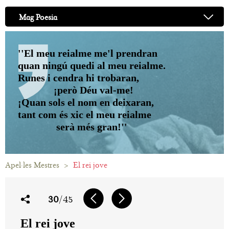
Mag Poesia
''El meu reialme me'l prendran
quan ningú quedi al meu reialme.
Runes i cendra hi trobaran,
¡però Déu val-me!
¡Quan sols el nom en deixaran,
tant com és xic el meu reialme
serà més gran!''
Apel·les Mestres
>
El rei jove
30
/45
El rei jove