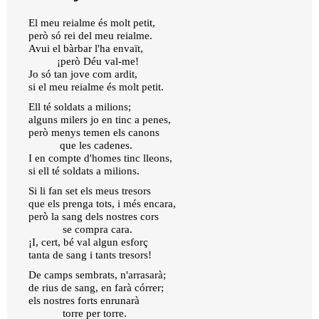
El meu reialme és molt petit,
però só rei del meu reialme.
Avui el bàrbar l'ha envaït,
¡però Déu val-me!
Jo só tan jove com ardit,
si el meu reialme és molt petit.
Ell té soldats a milions;
alguns milers jo en tinc a penes,
però menys temen els canons
que les cadenes.
I en compte d'homes tinc lleons,
si ell té soldats a milions.
Si li fan set els meus tresors
que els prenga tots, i més encara,
però la sang dels nostres cors
se compra cara.
¡I, cert, bé val algun esforç
tanta de sang i tants tresors!
De camps sembrats, n'arrasarà;
de rius de sang, en farà córrer;
els nostres forts enrunarà
torre per torre.