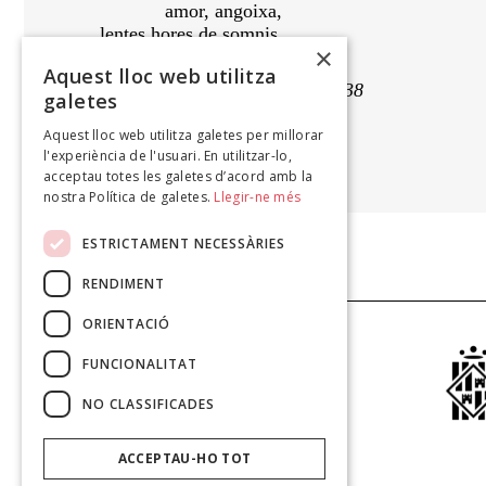
amor, angoixa,
lentes hores de somnis
×
que us heu tornat paraules.
Aquest lloc web utilitza
març-octubre, 1938
galetes
Aquest lloc web utilitza galetes per millorar
MÀRIUS TORRES
l'experiència de l'usuari. En utilitzar-lo,
Poesies, 1947
acceptau totes les galetes d’acord amb la
nostra Política de galetes.
Llegir-ne més
ESTRICTAMENT NECESSÀRIES
RENDIMENT
ORIENTACIÓ
FUNCIONALITAT
NO CLASSIFICADES
ACCEPTAU-HO TOT