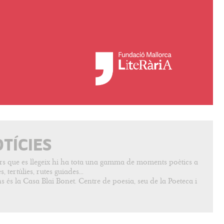
OTÍCIES
vers que es llegeix hi ha tota una gamma de moments poètics a
, tertúlies, rutes guiades...
s és la Casa Blai Bonet. Centre de poesia, seu de la Poeteca i