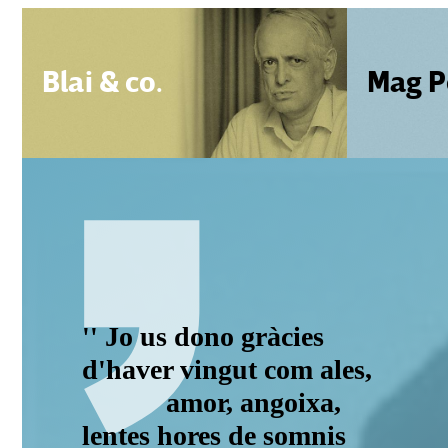
Blai & co.
Mag P
'' Jo us dono gràcies
d'haver vingut com ales,
amor, angoixa,
lentes hores de somnis