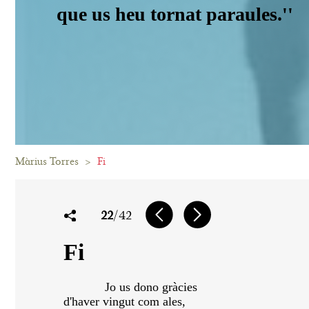
que us heu tornat paraules.''
Màrius Torres
>
Fi
22
/42
Fi
Jo us dono gràcies
d'haver vingut com ales,