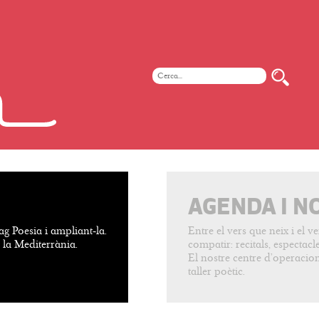
AGENDA I N
ag Poesia i ampliant-la.
Entre el vers que neix i el 
e la Mediterrània.
compatir: recitals, espectacles
El nostre centre d’operacion
taller poètic.