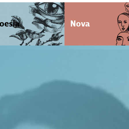
oesia
Nova